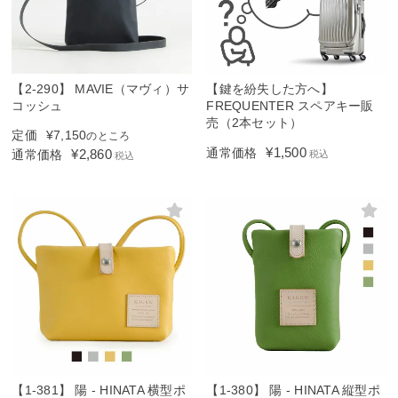
【2-290】 MAVIE（マヴィ）サ
【鍵を紛失した方へ】
コッシュ
FREQUENTER スペアキー販
売（2本セット）
定価
¥
7,150
のところ
¥
1,500
通常価格
¥
2,860
通常価格
税込
税込
【1-381】 陽 - HINATA 横型ポ
【1-380】 陽 - HINATA 縦型ポ