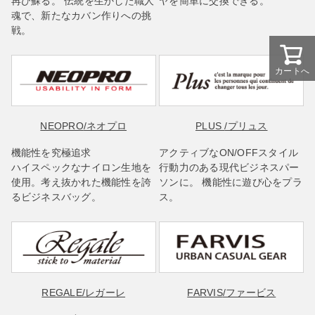
再び蘇る。 伝統を生かした職人
ヤを簡単に交換できる。
魂で、新たなカバン作りへの挑
戦。
カートへ
NEOPRO
/ネオプロ
PLUS
/プリュス
機能性を究極追求
アクティブなON/OFFスタイル
ハイスペックなナイロン生地を
行動力のある現代ビジネスパー
使用。考え抜かれた機能性を誇
ソンに。 機能性に遊び心をプラ
るビジネスバッグ。
ス。
REGALE
/レガーレ
FARVIS
/ファービス