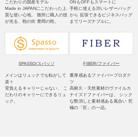
こだわりの国産モデル
ONもOFFもスマートに
Made in JAPANにこだわった上
手軽に使える渋いレザーバッグ
質な使い心地。 随所に職人の技
から 拡張できるビジネスバッグ
が光る、鞄の街 豊岡の鞄。
までリーズナブルに。
SPASSO
/スパッソ
FIBER
/ファイバー
メインはリュックでも転がして
重厚感あるファイバープロダク
楽々
ツ
背負えるキャリーじゃない、 こ
高耐久・天然素材のヴァイルカ
だわりのキャリーにできるリュ
ナイズドファイバーは、 シック
ック。
な艶消しと素材感ある風合い 究
極の「匠」の一品。