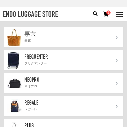
0
嘉玄
人気のキーワード：
誕生日プレゼント
/
フリクエン タ
嘉玄
ー
/
機内持込
カテゴリから探す
FREQUENTER
フリクエンター
ブランドから探す
NEOPRO
容量から探す
ネオプロ
泊数から探す
REGALE
レガーレ
価格
円
〜
円
PLUS
検索する