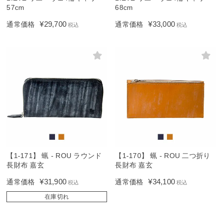
57cm
68cm
¥
29,700
¥
33,000
通常価格
通常価格
税込
税込
【1-171】 蝋 - ROU ラウンド
【1-170】 蝋 - ROU 二つ折り
長財布 嘉玄
長財布 嘉玄
¥
31,900
¥
34,100
通常価格
通常価格
税込
税込
在庫切れ