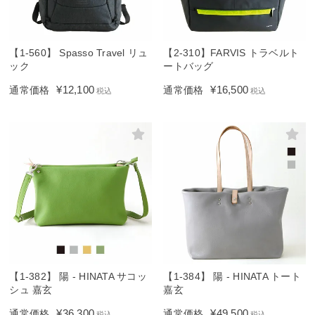
【1-560】 Spasso Travel リュ
【2-310】FARVIS トラベルト
ック
ートバッグ
¥
12,100
¥
16,500
通常価格
通常価格
税込
税込
【1-382】 陽 - HINATA サコッ
【1-384】 陽 - HINATA トート
シュ 嘉玄
嘉玄
¥
36,300
¥
49,500
通常価格
通常価格
税込
税込