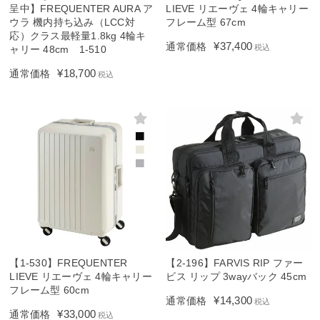
呈中】FREQUENTER AURA ア
LIEVE リエーヴェ 4輪キャリー
ウラ 機内持ち込み（LCC対
フレーム型 67cm
応）クラス最軽量1.8kg 4輪キ
¥
37,400
通常価格
税込
ャリー 48cm 1-510
¥
18,700
通常価格
税込
【1-530】FREQUENTER
【2-196】FARVIS RIP ファー
LIEVE リエーヴェ 4輪キャリー
ビス リップ 3wayバック 45cm
フレーム型 60cm
¥
14,300
通常価格
税込
¥
33,000
通常価格
税込