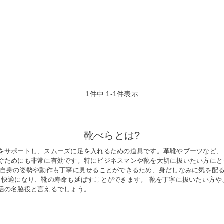
1
件中
1
-
1
件表示
靴べらとは?
をサポートし、スムーズに足を入れるための道具です。革靴やブーツなど、
ぐためにも非常に有効です。特にビジネスマンや靴を大切に扱いたい方にと
く自身の姿勢や動作も丁寧に見せることができるため、身だしなみに気を配
り快適になり、靴の寿命も延ばすことができます。 靴を丁寧に扱いたい方
活の名脇役と言えるでしょう。