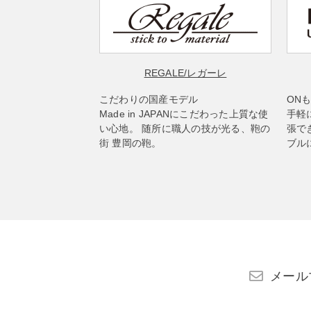
REGALE
/レガーレ
こだわりの国産モデル
ON
Made in JAPANにこだわった上質な使
手軽
い心地。 随所に職人の技が光る、鞄の
張で
街 豊岡の鞄。
ブル
メール