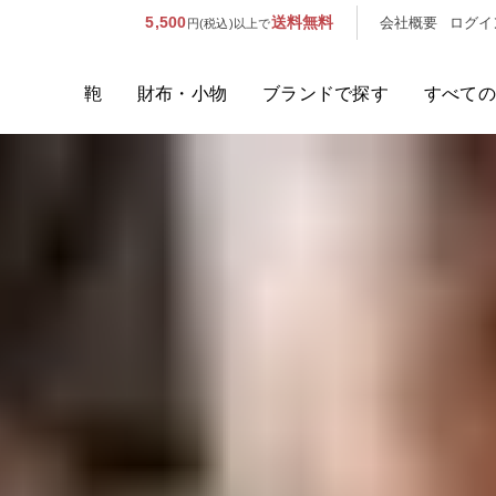
5,500
送料無料
会社概要
ログイ
円(税込)以上で
鞄
財布・小物
ブランドで探す
すべての
人気のキーワード：
誕生日プレ
カテゴリから探す
ブランドから探す
容量から探す
泊数から探す
価格