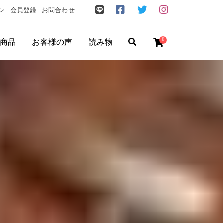
ン
会員登録
お問合わせ
0
商品
お客様の声
読み物
ゼント
/
フリクエン ター
/
機内持込
円
〜
円