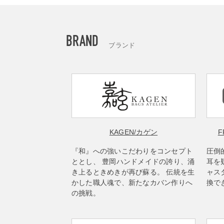
BRAND
ブランド
KAGEN
/カゲン
F
『和』への強いこだわりをコンセプト
圧倒
ととし、 豊岡ハンドメイドの誇り、涌
耳を
き上るときめきが再び蘇る。 伝統を生
ャス
かした職人魂で、新たなカバン作りへ
換で
の挑戦。