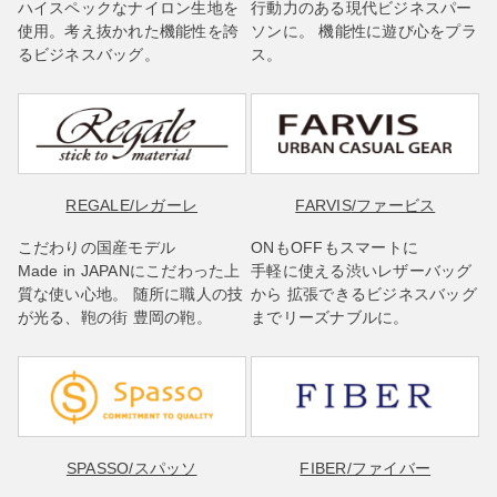
ハイスペックなナイロン生地を
行動力のある現代ビジネスパー
使用。考え抜かれた機能性を誇
ソンに。 機能性に遊び心をプラ
るビジネスバッグ。
ス。
REGALE
/レガーレ
FARVIS
/ファービス
こだわりの国産モデル
ONもOFFもスマートに
Made in JAPANにこだわった上
手軽に使える渋いレザーバッグ
質な使い心地。 随所に職人の技
から 拡張できるビジネスバッグ
が光る、鞄の街 豊岡の鞄。
までリーズナブルに。
SPASSO
/スパッソ
FIBER
/ファイバー