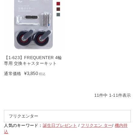
【1-623】FREQUENTER 4輪
専用 交換キャスターキット
¥
3,850
通常価格
税込
11
件中
1
-
11
件表示
人気のキーワード：
誕生日プレゼント
/
フリクエン ター
/
機内持
込