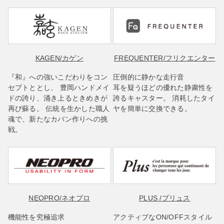
KAGEN
/カゲン
FREQUENTER
/フリクエンター
『和』への強いこだわりをコン
圧倒的に静かな走行音
セプトととし、 豊岡ハンドメイ
耳を疑うほどの優れた静粛性を
ドの誇り、涌き上るときめきが
誇るキャスター。 消耗したタイ
再び蘇る。 伝統を生かした職人
ヤを簡単に交換できる。
魂で、新たなカバン作りへの挑
戦。
NEOPRO
/ネオプロ
PLUS
/プリュス
機能性を究極追求
アクティブなON/OFFスタイル