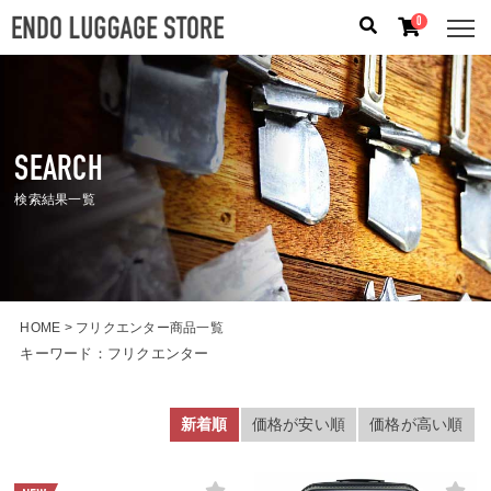
0
人気のキーワード：
誕生日プレゼント
/
フリクエン タ
ー
/
機内持込
SEARCH
カテゴリから探す
検索結果一覧
ブランドから探す
容量から探す
HOME
フリクエンター商品一覧
キーワード：
フリクエンター
泊数から探す
価格
円
〜
円
新着順
価格が安い順
価格が高い順
検索する