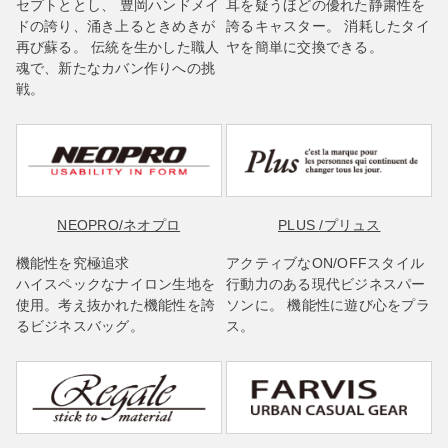
セプトととし、 豊岡ハンドメイ
耳を疑うほどの優れた静粛性を
ドの誇り、涌き上るときめきが
誇るキャスター。 消耗したタイ
再び蘇る。 伝統を生かした職人
ヤを簡単に交換できる。
魂で、新たなカバン作りへの挑
戦。
NEOPRO
/ネオプロ
PLUS
/プリュス
機能性を究極追求
アクティブなON/OFFスタイル
ハイスペックなナイロン生地を
行動力のある現代ビジネスパー
使用。考え抜かれた機能性を誇
ソンに。 機能性に遊び心をプラ
るビジネスバッグ。
ス。