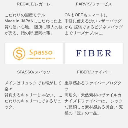
REGALE
/レガーレ
FARVIS
/ファービス
こだわりの国産モデル
ONもOFFもスマートに
Made in JAPANにこだわった上
手軽に使える渋いレザーバッグ
質な使い心地。 随所に職人の技
から 拡張できるビジネスバッグ
が光る、鞄の街 豊岡の鞄。
までリーズナブルに。
SPASSO
/スパッソ
FIBER
/ファイバー
メインはリュックでも転がして
重厚感あるファイバープロダク
楽々
ツ
背負えるキャリーじゃない、 こ
高耐久・天然素材のヴァイルカ
だわりのキャリーにできるリュ
ナイズドファイバーは、 シック
ック。
な艶消しと素材感ある風合い 究
極の「匠」の一品。