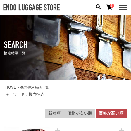
0
人気のキーワード：
誕生日プレゼント
/
フリクエン タ
ー
/
機内持込
SEARCH
カテゴリから探す
検索結果一覧
ブランドから探す
容量から探す
HOME
機内持込商品一覧
キーワード：
機内持込
泊数から探す
価格
円
〜
円
新着順
価格が安い順
価格が高い順
検索する