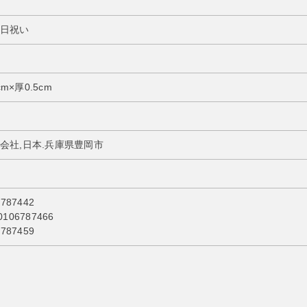
日祝い
cm×厚0.5cm
会社,日本.兵庫県豊岡市
787442
06787466
787459