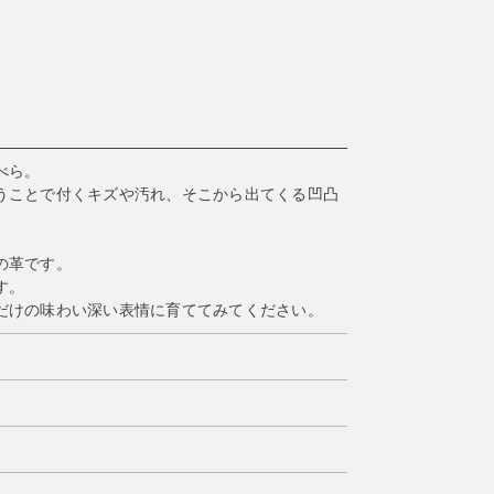
べら。
うことで付くキズや汚れ、そこから出てくる凹凸
の革です。
す。
だけの味わい深い表情に育ててみてください。