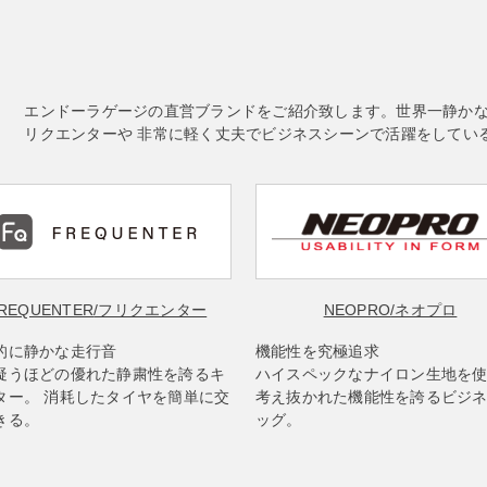
エンドーラゲージの直営ブランドをご紹介致します。世界一静か
リクエンターや 非常に軽く丈夫でビジネスシーンで活躍をしてい
REQUENTER
/フリクエンター
NEOPRO
/ネオプロ
的に静かな走行音
機能性を究極追求
疑うほどの優れた静粛性を誇るキ
ハイスペックなナイロン生地を
ター。 消耗したタイヤを簡単に交
考え抜かれた機能性を誇るビジ
きる。
ッグ。