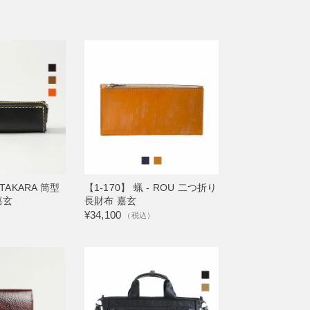
 TAKARA 筒型
【1-170】 蝋 - ROU 二つ折り
嘉玄
長財布 嘉玄
¥34,100
（税込）