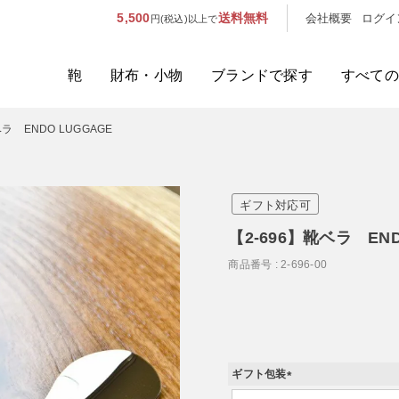
5,500
送料無料
会社概要
ログイ
円(税込)以上で
鞄
財布・小物
ブランドで探す
すべての
ベラ ENDO LUGGAGE
人気のキーワード：
誕生日プレ
カテゴリから探す
ギフト対応可
ブランドから探す
【2-696】靴ベラ END
商品番号
2-696-00
容量から探す
泊数から探す
価格
ギフト包装
(