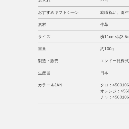
名入れ
不可
おすすめギフトシーン
就職祝い、誕生
素材
牛革
サイズ
横11cm×縦3.5
重量
約100g
製造・販売
エンドー鞄株式
生産国
日本
カラー＆JAN
クロ：4560106
オレンジ：45601
チャ：4560106