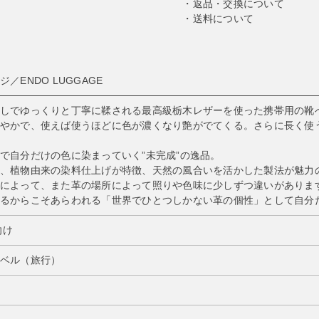
返品・交換について
送料について
／ENDO LUGGAGE
しでゆっくりと丁寧に鞣される最高級栃木レザーを使った携帯用の靴
やかで、使えば使うほどに色が濃くなり艶がでてくる。さらに長く使
で自分だけの色に染まっていく”未完成”の逸品。
、植物由来の染料仕上げが特徴、天然の風合いを活かした製法が魅力
によって、また革の場所によって照りや色味に少しずつ違いがありま
るからこそあらわれる「世界でひとつしかない革の個性」として自分
向け
ベル（旅行）