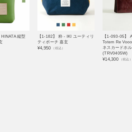
- HINATA 縦型
【1-182】 粋 - IKI ユーティリ
【1-093-05】 An
玄
ティポーチ 嘉玄
Totem Re V
ネスカードホル
¥4,950
）
（税込）
(TRV0405W)
¥14,300
（税込