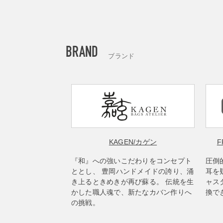
BRAND
ブランド
KAGEN
/カゲン
F
『和』への強いこだわりをコンセプト
圧倒
ととし、 豊岡ハンドメイドの誇り、涌
耳を
き上るときめきが再び蘇る。 伝統を生
ャス
かした職人魂で、新たなカバン作りへ
換で
の挑戦。