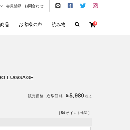
ン
会員登録
お問合わせ
0
商品
お客様の声
読み物
ゼント
/
フリクエン ター
/
機内持込
O LUGGAGE
5,980
¥
通常価格
税込
[
54
ポイント進呈 ]
円
〜
円