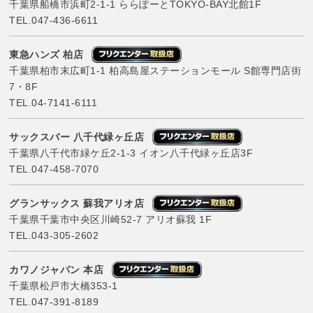
千葉県船橋市浜町2-1-1 ららぽーとTOKYO-BAY北館1F
TEL.
047-436-6611
東急ハンズ 柏店
千葉県柏市末広町1-1 柏高島屋ステーションモール S館専門店街
7・8F
TEL.
04-7141-6111
サックスバー 八千代緑ヶ丘店
千葉県八千代市緑ケ丘2-1-3 イオン八千代緑ヶ丘店3F
TEL.
047-458-7070
グランサックス 蘇我アリオ店
千葉県千葉市中央区川崎52-7 アリオ蘇我 1F
TEL.
043-305-2602
カワノジャパン 本店
千葉県松戸市大橋353-1
TEL.
047-391-8189