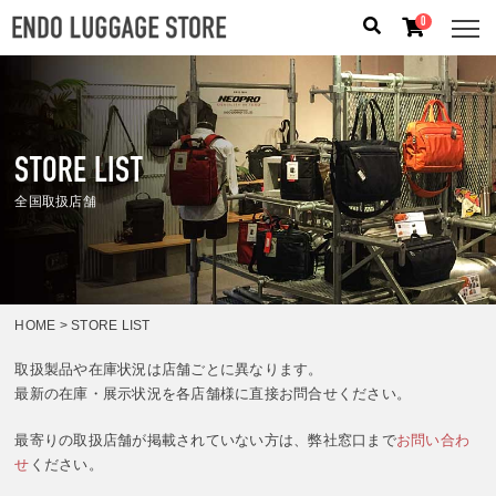
0
人気のキーワード：
誕生日プレゼント
/
フリクエン タ
ー
/
機内持込
STORE LIST
カテゴリから探す
全国取扱店舗
ブランドから探す
容量から探す
HOME
> STORE LIST
泊数から探す
取扱製品や在庫状況は店舗ごとに異なります。
最新の在庫・展示状況を各店舗様に直接お問合せください。
価格
円
〜
円
最寄りの取扱店舗が掲載されていない方は、弊社窓口まで
お問い合わ
検索する
せ
ください。