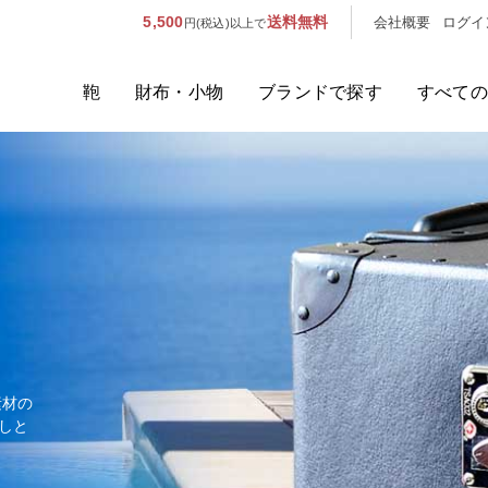
5,500
送料無料
会社概要
ログイ
円(税込)以上で
鞄
財布・小物
ブランドで探す
すべての
人気のキーワード：
誕生日プレ
カテゴリから探す
ブランドから探す
容量から探す
泊数から探す
素材の
しと
価格