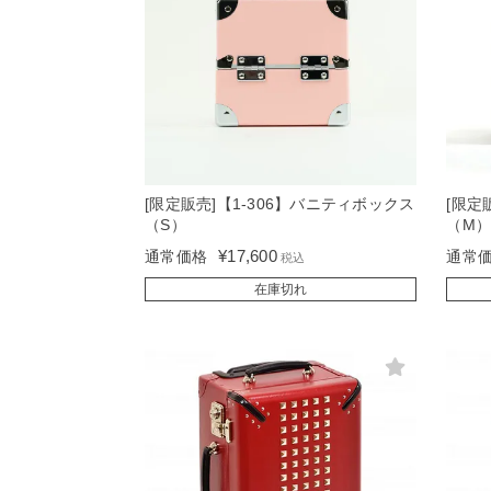
[限定販売]【1-306】バニティボックス
[限定
（S）
（M
¥
17,600
通常価格
通常
税込
在庫切れ