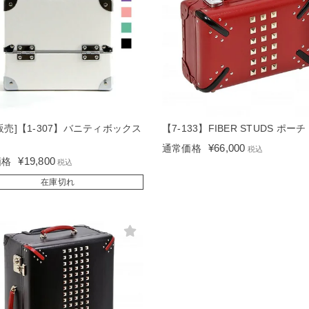
販売]【1-307】バニティボックス
【7-133】FIBER STUDS ポーチ
）
¥
66,000
通常価格
税込
¥
19,800
価格
税込
在庫切れ