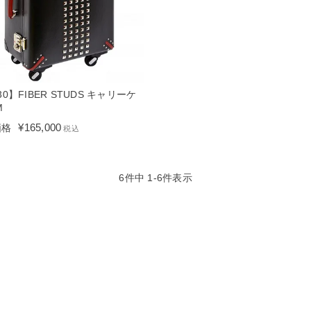
30】FIBER STUDS キャリーケ
M
¥
165,000
価格
税込
6
件中
1
-
6
件表示