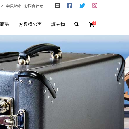
ン
会員登録
お問合わせ
0
商品
お客様の声
読み物
ゼント
/
フリクエン ター
/
機内持込
円
〜
円