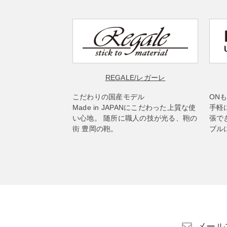
REGALE
/レガーレ
こだわりの国産モデル
ON
Made in JAPANにこだわった上質な使
手軽
い心地。 随所に職人の技が光る、鞄の
張で
街 豊岡の鞄。
ブル
メール