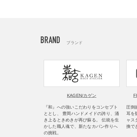
BRAND
ブランド
KAGEN
/カゲン
F
『和』への強いこだわりをコンセプト
圧倒
ととし、 豊岡ハンドメイドの誇り、涌
耳を
き上るときめきが再び蘇る。 伝統を生
ャス
かした職人魂で、新たなカバン作りへ
換で
の挑戦。