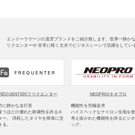
エンドーラゲージの直営ブランドをご紹介致します。世界一静か
リクエンターや 非常に軽く丈夫でビジネスシーンで活躍をしてい
REQUENTER
/フリクエンター
NEOPRO
/ネオプロ
的に静かな走行音
機能性を究極追求
疑うほどの優れた静粛性を誇るキ
ハイスペックなナイロン生地を
ター。 消耗したタイヤを簡単に交
考え抜かれた機能性を誇るビジ
きる。
ッグ。