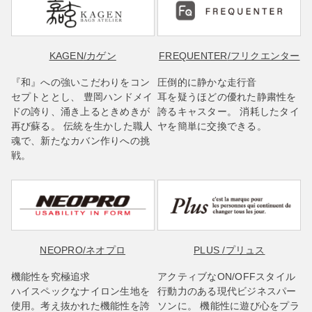
KAGEN
/カゲン
FREQUENTER
/フリクエンター
『和』への強いこだわりをコン
圧倒的に静かな走行音
セプトととし、 豊岡ハンドメイ
耳を疑うほどの優れた静粛性を
ドの誇り、涌き上るときめきが
誇るキャスター。 消耗したタイ
再び蘇る。 伝統を生かした職人
ヤを簡単に交換できる。
魂で、新たなカバン作りへの挑
戦。
NEOPRO
/ネオプロ
PLUS
/プリュス
機能性を究極追求
アクティブなON/OFFスタイル
ハイスペックなナイロン生地を
行動力のある現代ビジネスパー
使用。考え抜かれた機能性を誇
ソンに。 機能性に遊び心をプラ