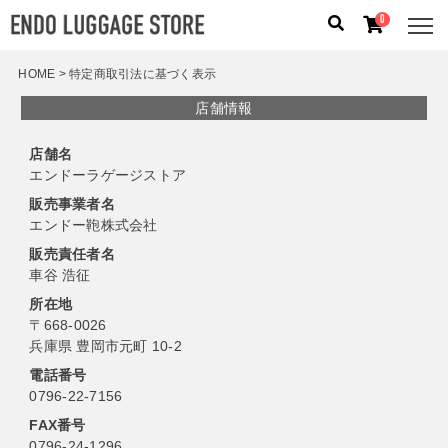
0
HOME
特定商取引法に基づく表示
店舗情報
人気のキーワード：
誕生日プレゼント
/
フリクエン タ
ー
/
機内持込
店舗名
カテゴリから探す
エンドーラゲージストア
販売事業者名
ブランドから探す
エンドー鞄株式会社
販売責任者名
容量から探す
車谷 浩征
所在地
泊数から探す
〒668-0026
兵庫県 豊岡市元町 10-2
価格
円
〜
円
電話番号
0796-22-7156
検索する
FAX番号
0796-24-1296