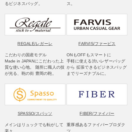
るビジネスバッグ。
ス。
REGALE
/レガーレ
FARVIS
/ファービス
こだわりの国産モデル
ONもOFFもスマートに
Made in JAPANにこだわった上
手軽に使える渋いレザーバッグ
質な使い心地。 随所に職人の技
から 拡張できるビジネスバッグ
が光る、鞄の街 豊岡の鞄。
までリーズナブルに。
SPASSO
/スパッソ
FIBER
/ファイバー
メインはリュックでも転がして
重厚感あるファイバープロダク
楽々
ツ