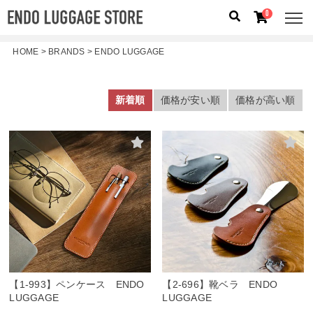
0
HOME
BRANDS
ENDO LUGGAGE
人気のキーワード：
誕生日プレゼント
/
フリクエン タ
ー
/
機内持込
新着順
価格が安い順
価格が高い順
カテゴリから探す
ブランドから探す
容量から探す
泊数から探す
価格
円
〜
円
【1-993】ペンケース ENDO
【2-696】靴ベラ ENDO
検索する
LUGGAGE
LUGGAGE