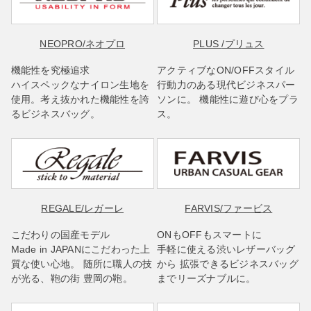
NEOPRO
/ネオプロ
PLUS
/プリュス
機能性を究極追求
アクティブなON/OFFスタイル
ハイスペックなナイロン生地を
行動力のある現代ビジネスパー
使用。考え抜かれた機能性を誇
ソンに。 機能性に遊び心をプラ
るビジネスバッグ。
ス。
REGALE
/レガーレ
FARVIS
/ファービス
こだわりの国産モデル
ONもOFFもスマートに
Made in JAPANにこだわった上
手軽に使える渋いレザーバッグ
質な使い心地。 随所に職人の技
から 拡張できるビジネスバッグ
が光る、鞄の街 豊岡の鞄。
までリーズナブルに。