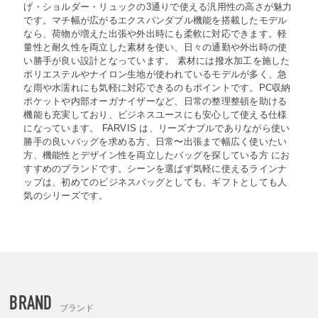
げ・ショルダー・リュックの3通りで使える汎用性の高さが魅力
です。マチ幅が広がるエクスパンダブル機能を搭載したモデル
なら、荷物が増えた出張や外出時にも柔軟に対応できます。軽
量性と耐久性を両立した素材を使い、日々の通勤や外出時の使
い勝手が良い設計となっています。 素材には撥水加工を施した
ポリエステルやナイロン生地が使われているモデルが多く、急
な雨や水濡れにも気軽に対応できるのもポイントです。PC収納
ポケットや内部オーガナイザーなど、日常の整理整頓を助ける
機能も充実しており、ビジネスユースにも安心して使える仕様
になっています。 FARVIS は、リーズナブルでありながら使い
勝手の良いバッグを求める方、日常〜出張まで幅広く使いたい
方、機能性とデザイン性を両立したバッグを探している方 にお
すすめのブランドです。シーンを選ばず気軽に使えるラインナ
ップは、初めてのビジネスバッグとしても、ギフトとしても人
気のシリーズです。
BRAND
ブランド