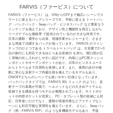
FARVIS（ファービス）について
FARVIS（ファービス） は、ONからOFFまで幅広いシーンでス
マートに使えるバッグシリーズです。手軽に使える トートバッ
グ・バックパック・3wayバッグ・ビジネスバッグ など豊富なラ
インナップを揃えており、デザイン性と機能性を両立しながら
リーズナブルな価格帯 で提供されているのが大きな特長です。
日常の通勤・通学から出張、現場作業やレジャーまで、さまざ
まな用途で活躍するバッグが揃っています。 FARVIS のライン
ナップのひとつである トラベルトートバッグ は、大容量で2〜3
泊の旅行にも対応できるゆとりある収納力 を持ち、開口部が広
く荷物の出し入れがしやすい設計です。内装にはPC用クッショ
ンポケットやオープンポケットがあり、日常のビジネスユース
からトラベルまで汎用性を発揮します。また、夜間の歩行や移
動に安心な反射テープ内蔵仕様を備えているモデルもあり、
ON/OFFどちらのシーンでも使いやすい仕様となっています。
バックパックタイプでは、FARVIS 30L リュック のように、反
射テープの装着が可能で、ヘルメットなどの大きめアイテムも
収納できる構造を持つモデルが展開されています。サイドポケ
ットや内部ポケットが充実し、PC・タブレット類の収納にも対
応。日常使いだけでなく、通勤や現場作業などアクティブなシ
ーンにも対応可能な実用性を備えています。 さらに、3wayバッ
グ（例：FARVIS RIP） のような多機能モデルもあり、手提