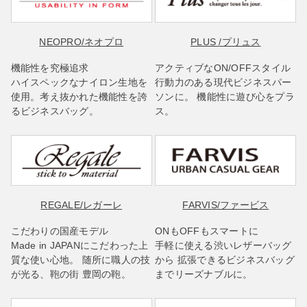
NEOPRO
/ネオプロ
PLUS
/プリュス
機能性を究極追求
アクティブなON/OFFスタイル
ハイスペックなナイロン生地を
行動力のある現代ビジネスパー
使用。考え抜かれた機能性を誇
ソンに。 機能性に遊び心をプラ
るビジネスバッグ。
ス。
REGALE
/レガーレ
FARVIS
/ファービス
こだわりの国産モデル
ONもOFFもスマートに
Made in JAPANにこだわった上
手軽に使える渋いレザーバッグ
質な使い心地。 随所に職人の技
から 拡張できるビジネスバッグ
が光る、鞄の街 豊岡の鞄。
までリーズナブルに。