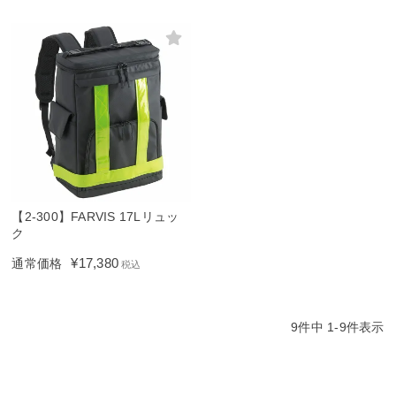
【2-300】FARVIS 17Lリュッ
ク
¥
17,380
通常価格
税込
9
件中
1
-
9
件表示