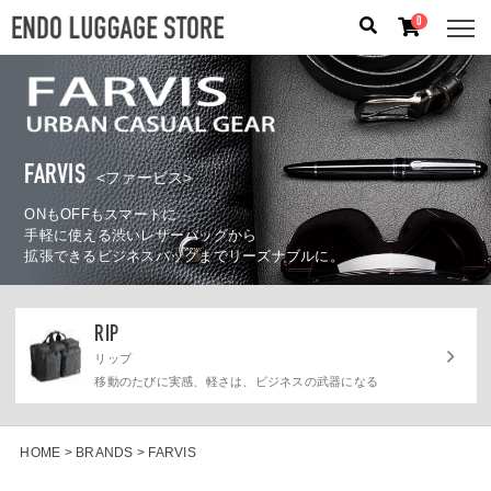
0
人気のキーワード：
誕生日プレゼント
/
フリクエン タ
ー
/
機内持込
FARVIS
<ファービス>
カテゴリから探す
ONもOFFもスマートに
手軽に使える渋いレザーバッグから
ブランドから探す
拡張できるビジネスバッグまでリーズナブルに。
容量から探す
RIP
泊数から探す
リップ
移動のたびに実感、軽さは、ビジネスの武器になる
価格
円
〜
円
HOME
BRANDS
FARVIS
検索する