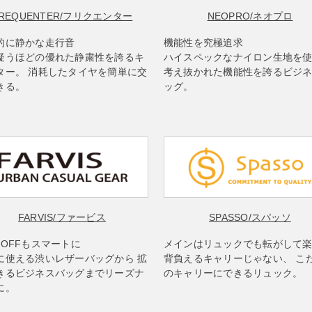
REQUENTER
/フリクエンター
NEOPRO
/ネオプロ
的に静かな走行音
機能性を究極追求
疑うほどの優れた静粛性を誇るキ
ハイスペックなナイロン生地を
ター。 消耗したタイヤを簡単に交
考え抜かれた機能性を誇るビジ
きる。
ッグ。
FARVIS
/ファービス
SPASSO
/スパッソ
もOFFもスマートに
メインはリュックでも転がして
に使える渋いレザーバッグから 拡
背負えるキャリーじゃない、 こ
きるビジネスバッグまでリーズナ
のキャリーにできるリュック。
に。