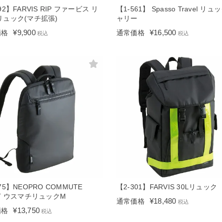
92】FARVIS RIP ファービス リ
【1-561】 Spasso Travel リュ
リュック(マチ拡張)
ャリー
¥
9,900
¥
16,500
価格
通常価格
税込
税込
75】NEOPRO COMMUTE
【2-301】FARVIS 30Lリュック
HT ウスマチリュックM
¥
18,480
通常価格
税込
¥
13,750
価格
税込