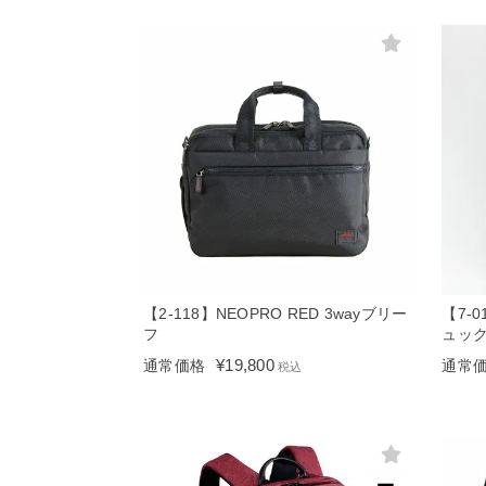
【2-118】NEOPRO RED 3wayブリー
【7-0
フ
ュッ
¥
19,800
通常価格
通常
税込