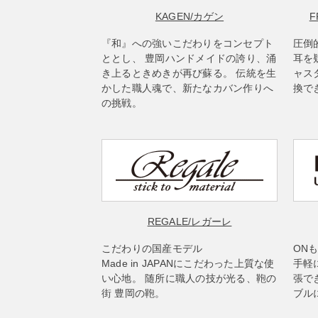
KAGEN
/カゲン
F
『和』への強いこだわりをコンセプト
圧倒
ととし、 豊岡ハンドメイドの誇り、涌
耳を
き上るときめきが再び蘇る。 伝統を生
ャス
かした職人魂で、新たなカバン作りへ
換で
の挑戦。
REGALE
/レガーレ
こだわりの国産モデル
ON
Made in JAPANにこだわった上質な使
手軽
い心地。 随所に職人の技が光る、鞄の
張で
街 豊岡の鞄。
ブル