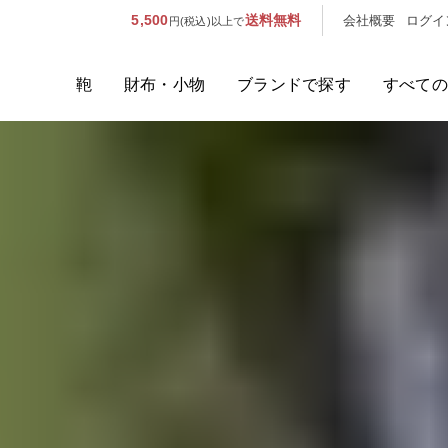
5,500
送料無料
会社概要
ログイ
円(税込)以上で
鞄
財布・小物
ブランドで探す
すべての
人気のキーワード：
誕生日プレ
カテゴリから探す
ブランドから探す
容量から探す
泊数から探す
価格