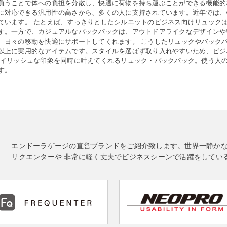
負うことで体への負担を分散し、快適に荷物を持ち運ぶことができる機能的
に対応できる汎用性の高さから、多くの人に支持されています。近年では、
ています。 たとえば、すっきりとしたシルエットのビジネス向けリュックは
す。一方で、カジュアルなバックパックは、アウトドアライクなデザインや
、日々の移動を快適にサポートしてくれます。 こうしたリュックやバック
以上に実用的なアイテムです。スタイルを選ばず取り入れやすいため、ビジ
タイリッシュな印象を同時に叶えてくれるリュック・バックパック。使う人
す。
エンドーラゲージの直営ブランドをご紹介致します。世界一静か
リクエンターや 非常に軽く丈夫でビジネスシーンで活躍をしてい