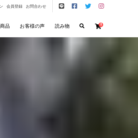
ン
会員登録
お問合わせ
0
商品
お客様の声
読み物
ゼント
/
フリクエン ター
/
機内持込
円
〜
円