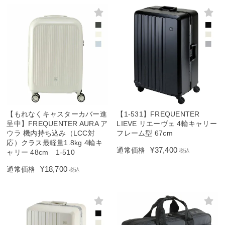
【もれなくキャスターカバー進
【1-531】FREQUENTER
呈中】FREQUENTER AURA ア
LIEVE リエーヴェ 4輪キャリー
ウラ 機内持ち込み（LCC対
フレーム型 67cm
応）クラス最軽量1.8kg 4輪キ
¥
37,400
通常価格
税込
ャリー 48cm 1-510
¥
18,700
通常価格
税込