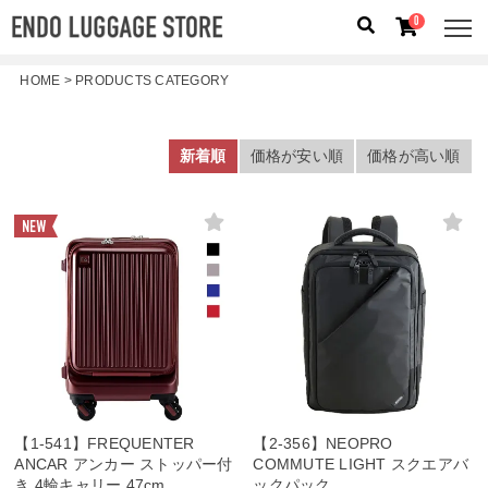
0
HOME
PRODUCTS CATEGORY
人気のキーワード：
誕生日プレゼント
/
フリクエン タ
ー
/
機内持込
新着順
価格が安い順
価格が高い順
カテゴリから探す
ブランドから探す
容量から探す
泊数から探す
価格
円
〜
円
【1-541】FREQUENTER
【2-356】NEOPRO
検索する
ANCAR アンカー ストッパー付
COMMUTE LIGHT スクエアバ
き 4輪キャリー 47cm
ックパック