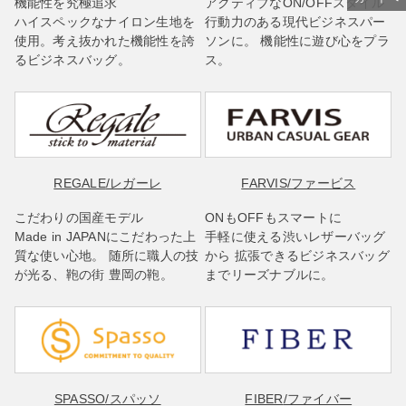
機能性を究極追求
アクティブなON/OFFスタイル
ハイスペックなナイロン生地を
行動力のある現代ビジネスパー
使用。考え抜かれた機能性を誇
ソンに。 機能性に遊び心をプラ
るビジネスバッグ。
ス。
REGALE
/レガーレ
FARVIS
/ファービス
こだわりの国産モデル
ONもOFFもスマートに
Made in JAPANにこだわった上
手軽に使える渋いレザーバッグ
質な使い心地。 随所に職人の技
から 拡張できるビジネスバッグ
が光る、鞄の街 豊岡の鞄。
までリーズナブルに。
SPASSO
/スパッソ
FIBER
/ファイバー