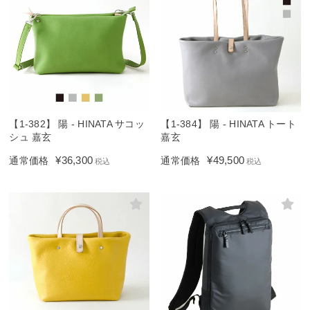
【1-382】 陽 - HINATA サコッ
【1-384】 陽 - HINATA トート
シュ 嘉玄
嘉玄
¥
36,300
¥
49,500
通常価格
通常価格
税込
税込