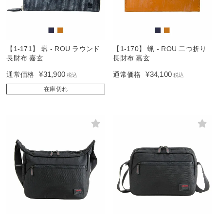
【1-171】 蝋 - ROU ラウンド
【1-170】 蝋 - ROU 二つ折り
長財布 嘉玄
長財布 嘉玄
¥
31,900
¥
34,100
通常価格
通常価格
税込
税込
在庫切れ