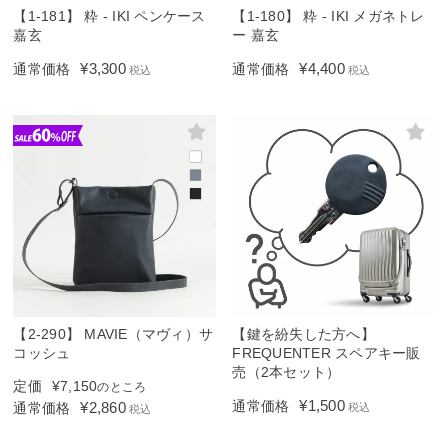
【1-181】 粋 - IKI ペンケース
【1-180】 粋 - IKI メガネトレ
嘉玄
ー 嘉玄
¥
3,300
¥
4,400
通常価格
通常価格
税込
税込
【2-290】 MAVIE（マヴィ）サ
【鍵を紛失した方へ】
コッシュ
FREQUENTER スペアキー販
売（2本セット）
定価
¥
7,150
のところ
¥
1,500
通常価格
¥
2,860
通常価格
税込
税込