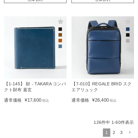
【1-145】 財 - TAKARA コンパ
【7-010】REGALE BRID スク
クト財布 嘉玄
エアリュック
¥
17,600
¥
26,400
通常価格
通常価格
税込
税込
126
件中
1
-
60
件表示
1
2
3