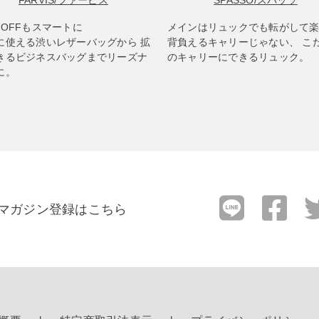
FARVIS
/ファービス
SPASSO
/スパッソ
もOFFもスマートに
メインはリュックでも転がして
に使える渋いレザーバッグから 拡
背負えるキャリーじゃない、 こ
きるビジネスバッグまでリーズナ
のキャリーにできるリュック。
に。
マガジン登録はこちら