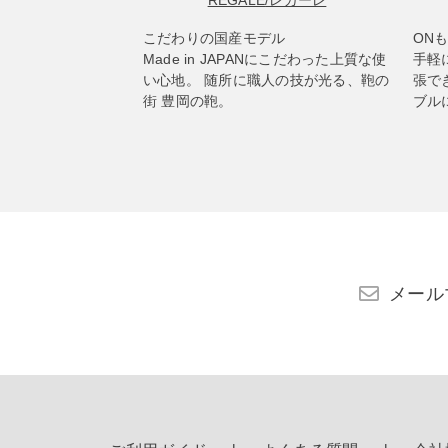
REGALE
/レガーレ
こだわりの国産モデル
ON
Made in JAPANにこだわった上質な使
手軽
い心地。 随所に職人の技が光る、鞄の
張で
街 豊岡の鞄。
ブル
メール