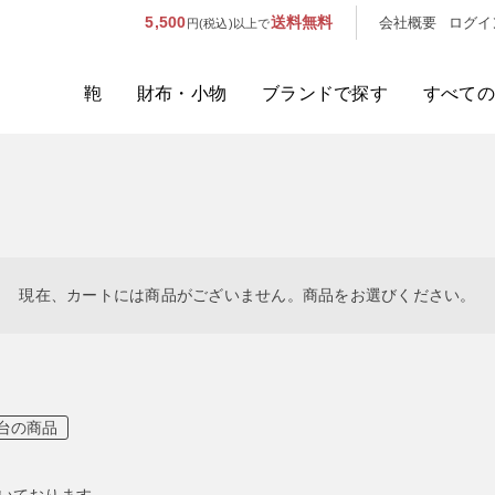
5,500
送料無料
会社概要
ログイ
円(税込)以上で
鞄
財布・小物
ブランドで探す
すべての
人気のキーワード：
誕生日プレ
カテゴリから探す
ブランドから探す
現在、カートには商品がございません。商品をお選びください。
容量から探す
泊数から探す
00台の商品
価格