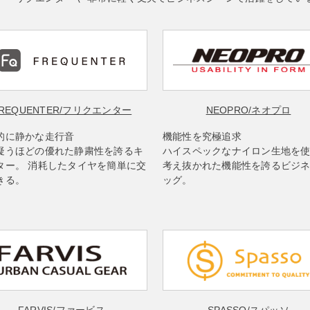
REQUENTER
/フリクエンター
NEOPRO
/ネオプロ
的に静かな走行音
機能性を究極追求
疑うほどの優れた静粛性を誇るキ
ハイスペックなナイロン生地を
ター。 消耗したタイヤを簡単に交
考え抜かれた機能性を誇るビジ
きる。
ッグ。