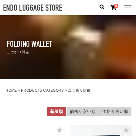
0
人気のキーワード：
誕生日プレゼント
/
フリクエン タ
ー
/
機内持込
FOLDING WALLET
カテゴリから探す
二つ折り財布
ブランドから探す
容量から探す
HOME
PRODUCTS CATEGORY
二つ折り財布
泊数から探す
新着順
価格が安い順
価格が高い順
価格
円
〜
円
検索する