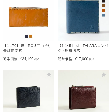
【1-170】 蝋 - ROU 二つ折り
【1-145】 財 - TAKARA コンパ
長財布 嘉玄
クト財布 嘉玄
¥
34,100
¥
17,600
通常価格
通常価格
税込
税込