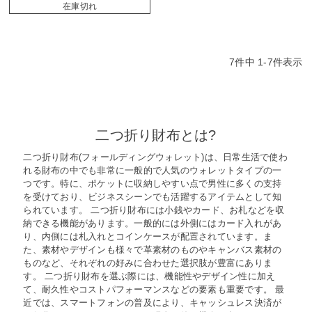
在庫切れ
7
件中
1
-
7
件表示
二つ折り財布とは?
二つ折り財布(フォールディングウォレット)は、日常生活で使わ
れる財布の中でも非常に一般的で人気のウォレットタイプの一
つです。特に、ポケットに収納しやすい点で男性に多くの支持
を受けており、ビジネスシーンでも活躍するアイテムとして知
られています。 二つ折り財布には小銭やカード、お札などを収
納できる機能があります。一般的には外側にはカード入れがあ
り、内側には札入れとコインケースが配置されています。ま
た、素材やデザインも様々で革素材のものやキャンバス素材の
ものなど、それぞれの好みに合わせた選択肢が豊富にありま
す。 二つ折り財布を選ぶ際には、機能性やデザイン性に加え
て、耐久性やコストパフォーマンスなどの要素も重要です。 最
近では、スマートフォンの普及により、キャッシュレス決済が