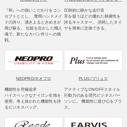
『和』への強いこだわりをコン
圧倒的に静かな走行音
セプトととし、 豊岡ハンドメイ
耳を疑うほどの優れた静粛性を
ドの誇り、涌き上るときめきが
誇るキャスター。 消耗したタイ
再び蘇る。 伝統を生かした職人
ヤを簡単に交換できる。
魂で、新たなカバン作りへの挑
戦。
NEOPRO
/ネオプロ
PLUS
/プリュス
機能性を究極追求
アクティブなON/OFFスタイル
ハイスペックなナイロン生地を
行動力のある現代ビジネスパー
使用。考え抜かれた機能性を誇
ソンに。 機能性に遊び心をプラ
るビジネスバッグ。
ス。