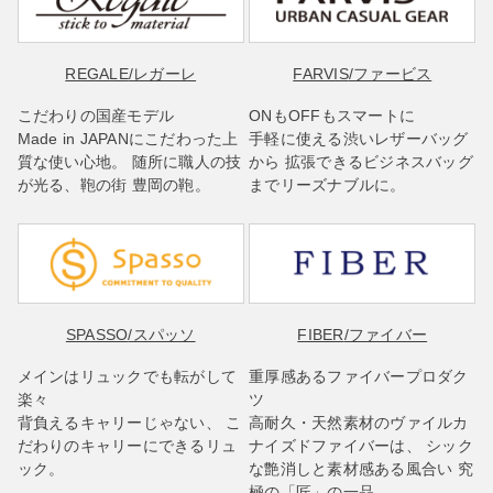
REGALE
/レガーレ
FARVIS
/ファービス
こだわりの国産モデル
ONもOFFもスマートに
Made in JAPANにこだわった上
手軽に使える渋いレザーバッグ
質な使い心地。 随所に職人の技
から 拡張できるビジネスバッグ
が光る、鞄の街 豊岡の鞄。
までリーズナブルに。
SPASSO
/スパッソ
FIBER
/ファイバー
メインはリュックでも転がして
重厚感あるファイバープロダク
楽々
ツ
背負えるキャリーじゃない、 こ
高耐久・天然素材のヴァイルカ
だわりのキャリーにできるリュ
ナイズドファイバーは、 シック
ック。
な艶消しと素材感ある風合い 究
極の「匠」の一品。