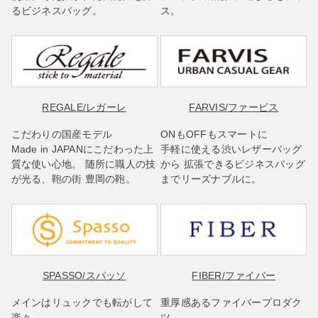
るビジネスバッグ。
ス。
REGALE
/レガーレ
FARVIS
/ファービス
こだわりの国産モデル
ONもOFFもスマートに
Made in JAPANにこだわった上
手軽に使える渋いレザーバッグ
質な使い心地。 随所に職人の技
から 拡張できるビジネスバッグ
が光る、鞄の街 豊岡の鞄。
までリーズナブルに。
SPASSO
/スパッソ
FIBER
/ファイバー
メインはリュックでも転がして
重厚感あるファイバープロダク
楽々
ツ