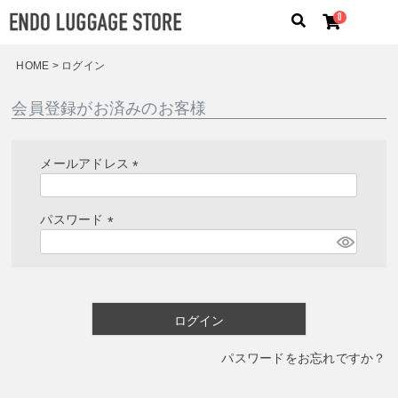
0
HOME
ログイン
人気のキーワード：
誕生日プレゼント
/
フリクエン タ
会員登録がお済みのお客様
ー
/
機内持込
カテゴリから探す
メールアドレス
(
ブランドから探す
必
パスワード
須
容量から探す
(
)
必
須
泊数から探す
)
ログイン
価格
円
〜
円
パスワードをお忘れですか？
検索する