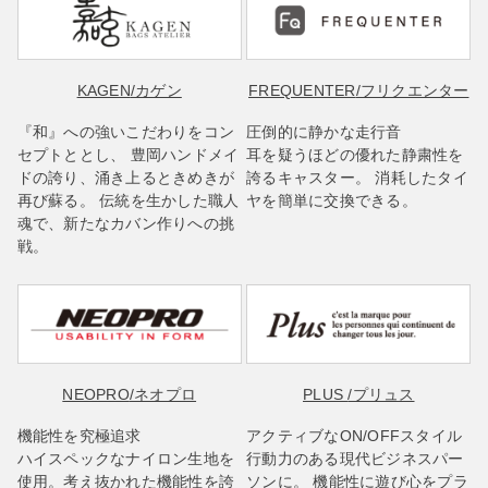
KAGEN
/カゲン
FREQUENTER
/フリクエンター
『和』への強いこだわりをコン
圧倒的に静かな走行音
セプトととし、 豊岡ハンドメイ
耳を疑うほどの優れた静粛性を
ドの誇り、涌き上るときめきが
誇るキャスター。 消耗したタイ
再び蘇る。 伝統を生かした職人
ヤを簡単に交換できる。
魂で、新たなカバン作りへの挑
戦。
NEOPRO
/ネオプロ
PLUS
/プリュス
機能性を究極追求
アクティブなON/OFFスタイル
ハイスペックなナイロン生地を
行動力のある現代ビジネスパー
使用。考え抜かれた機能性を誇
ソンに。 機能性に遊び心をプラ