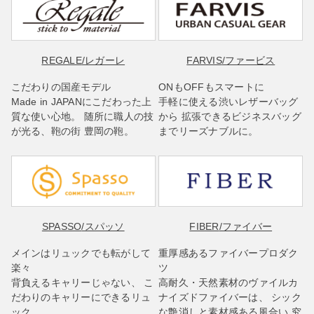
REGALE
/レガーレ
FARVIS
/ファービス
こだわりの国産モデル
ONもOFFもスマートに
Made in JAPANにこだわった上
手軽に使える渋いレザーバッグ
質な使い心地。 随所に職人の技
から 拡張できるビジネスバッグ
が光る、鞄の街 豊岡の鞄。
までリーズナブルに。
SPASSO
/スパッソ
FIBER
/ファイバー
メインはリュックでも転がして
重厚感あるファイバープロダク
楽々
ツ
背負えるキャリーじゃない、 こ
高耐久・天然素材のヴァイルカ
だわりのキャリーにできるリュ
ナイズドファイバーは、 シック
ック。
な艶消しと素材感ある風合い 究