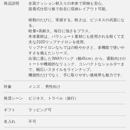
商品説明
全面クッション材入りの本体で荷物も安心。
脱着式仕切り板で自在に収納レイアウト可能。
移動のたびに、実感する。軽さは、ビジネスの武器にな
る。
軽量×高耐久。毎日に強さをプラス。
本体素材は、パラシュート素材にも使用される軽くて丈
夫な210Dリップナイロンを使用。
リップナイロンならではの軽やかさと、多機能で使いや
すさを備えたシリーズ。
出張に適した3WAYバッグ（幅45cm）から、通勤向けの
トートや機能的なリュック、コンパクトなショルダーま
で、幅広いスタイルをラインナップ。
機能性だけでなく、手に取りやすい価格帯も魅力です。
対象
メンズ 、男性向け
推奨シーン
ビジネス、トラベル（旅行）
ギフト
ラッピング可
名入れ
不可