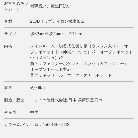
おすすめギフ
就職祝い、誕生日祝い
トシーン
素材
210Dリップナイロン撥水加工
サイズ
横32cm×縦24cm×マチ12cm
内装
メインルーム：脱着式仕切り板（ウレタン入り）、オー
プンポケット中（伸縮メッシュ）x2、オープンポケット
中（メッシュ）x2
前面：ファスナーポケット、カブセ（面ファスナー）、
オープンポケット中x2
背面：キャリーループ、ファスナーポケット
重量
約0.6kg
製造・販売
エンドー鞄株式会社,日本.兵庫県豊岡市
生産国
中国
カラー＆JAN
クロ：4560106788128