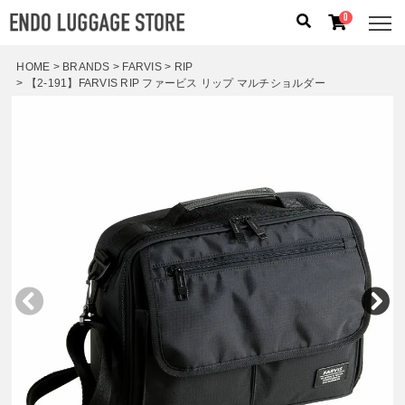
0
HOME
BRANDS
FARVIS
RIP
【2-191】FARVIS RIP ファービス リップ マルチショルダー
人気のキーワード：
誕生日プレゼント
/
フリクエン タ
ー
/
機内持込
カテゴリから探す
ブランドから探す
容量から探す
泊数から探す
価格
円
〜
円
検索する