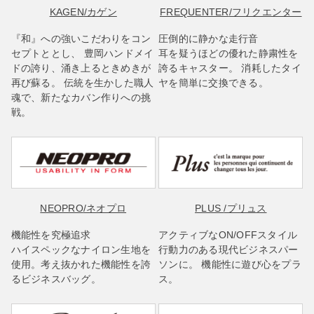
KAGEN
/カゲン
FREQUENTER
/フリクエンター
『和』への強いこだわりをコン
圧倒的に静かな走行音
セプトととし、 豊岡ハンドメイ
耳を疑うほどの優れた静粛性を
ドの誇り、涌き上るときめきが
誇るキャスター。 消耗したタイ
再び蘇る。 伝統を生かした職人
ヤを簡単に交換できる。
魂で、新たなカバン作りへの挑
戦。
NEOPRO
/ネオプロ
PLUS
/プリュス
機能性を究極追求
アクティブなON/OFFスタイル
ハイスペックなナイロン生地を
行動力のある現代ビジネスパー
使用。考え抜かれた機能性を誇
ソンに。 機能性に遊び心をプラ
るビジネスバッグ。
ス。