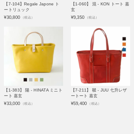
【7-104】Regale Japone ト
【1-060】 混 - KON トート 嘉
ートリュック
玄
¥30,800
¥9,350
（税込）
（税込）
【1-383】 陽 - HINATA ミニト
【7-211】 鞣 - JUU 七升レザ
ート 嘉玄
ートート 嘉玄
¥33,000
¥59,400
（税込）
（税込）