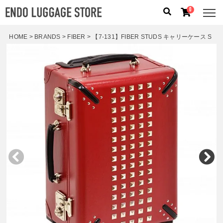
0
HOME
BRANDS
FIBER
【7-131】FIBER STUDS キャリーケース S
人気のキーワード：
誕生日プレゼント
/
フリクエン タ
ー
/
機内持込
カテゴリから探す
ブランドから探す
容量から探す
泊数から探す
価格
円
〜
円
検索する