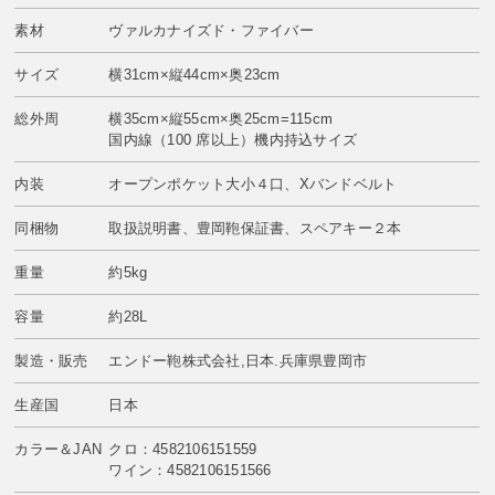
素材
ヴァルカナイズド・ファイバー
サイズ
横31cm×縦44cm×奥23cm
総外周
横35cm×縦55cm×奥25cm=115cm
国内線（100 席以上）機内持込サイズ
内装
オープンポケット大小４口、Xバンドベルト
同梱物
取扱説明書、豊岡鞄保証書、スペアキー２本
重量
約5kg
容量
約28L
製造・販売
エンドー鞄株式会社,日本.兵庫県豊岡市
生産国
日本
カラー＆JAN
クロ：4582106151559
ワイン：4582106151566