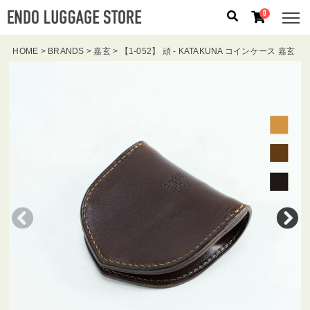
0
HOME
BRANDS
嘉玄
【1-052】 頑 - KATAKUNA コインケース 嘉玄
人気のキーワード：
誕生日プレゼント
/
フリクエン タ
ー
/
機内持込
カテゴリから探す
ブランドから探す
容量から探す
泊数から探す
価格
円
〜
円
検索する