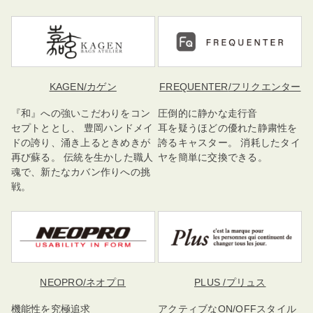
KAGEN
/カゲン
FREQUENTER
/フリクエンター
『和』への強いこだわりをコン
圧倒的に静かな走行音
セプトととし、 豊岡ハンドメイ
耳を疑うほどの優れた静粛性を
ドの誇り、涌き上るときめきが
誇るキャスター。 消耗したタイ
再び蘇る。 伝統を生かした職人
ヤを簡単に交換できる。
魂で、新たなカバン作りへの挑
戦。
NEOPRO
/ネオプロ
PLUS
/プリュス
機能性を究極追求
アクティブなON/OFFスタイル