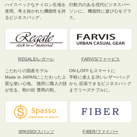
ハイスペックなナイロン生地を
行動力のある現代ビジネスパー
使用。考え抜かれた機能性を誇
ソンに。 機能性に遊び心をプラ
るビジネスバッグ。
ス。
REGALE
/レガーレ
FARVIS
/ファービス
こだわりの国産モデル
ONもOFFもスマートに
Made in JAPANにこだわった上
手軽に使える渋いレザーバッグ
質な使い心地。 随所に職人の技
から 拡張できるビジネスバッグ
が光る、鞄の街 豊岡の鞄。
までリーズナブルに。
SPASSO
/スパッソ
FIBER
/ファイバー