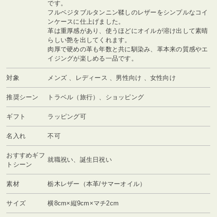
です。
フルベジタブルタンニン鞣しのレザーをシンプルなコイ
ンケースに仕上げました。
革は重厚感があり、使うほどにオイルが溶け出して素晴
らしい艶を出してくれます。
肉厚で硬めの革も年数と共に馴染み、革本来の質感やエ
イジングが楽しめる一品です。
対象
メンズ 、レディース 、男性向け 、女性向け
推奨シーン
トラベル（旅行）、ショッピング
ギフト
ラッピング可
名入れ
不可
おすすめギフ
就職祝い、誕生日祝い
トシーン
素材
栃木レザー（本革/サマーオイル）
サイズ
横8cm×縦9cm×マチ2cm