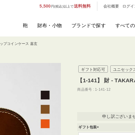
5,500
送料無料
会社概要
ログイ
円(税込)以上で
鞄
財布・小物
ブランドで探す
すべての
A Lジップコインケース 嘉玄
人気のキーワード：
誕生日プレ
カテゴリから探す
ギフト対応可
ユニセック
ブランドから探す
【1-141】 財 - TA
商品番号
1-141-12
容量から探す
泊数から探す
申し訳ございま
価格
ギフト包装
(