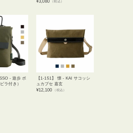
¥3,080
（税込）
SSO - 遊歩 ポ
【1-151】 懐 - KAI サコッシ
ビラ付き）
ュカブセ 嘉玄
¥12,100
（税込）