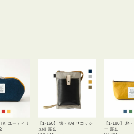
- IKI ユーティリ
【1-150】 懐 - KAI サコッシ
【1-180】 粋 
玄
ュ縦 嘉玄
ー 嘉玄