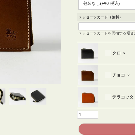
必
須
)
メッセージカード（無料）
メッセージカードを同梱する場合
クロ
×
チョコ
×
テラコッタ