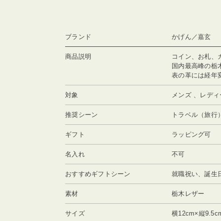
ブランド
かげん／嘉玄
商品説明
コイン、お札、
国内最高峰の栃
表の革には経年
対象
メンズ 、レディ
推奨シーン
トラベル（旅行
ギフト
ラッピング可
名入れ
不可
おすすめギフトシーン
就職祝い、誕生
素材
栃木レザー
サイズ
横12cm×縦9.5c