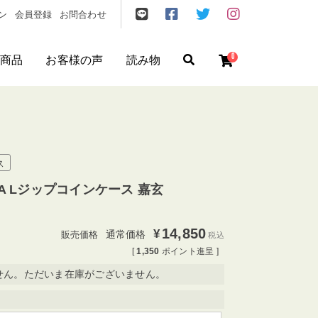
ン
会員登録
お問合わせ
0
商品
お客様の声
読み物
ゼント
/
フリクエン ター
/
機内持込
ス
KARA Lジップコインケース 嘉玄
14,850
¥
通常価格
税込
[
1,350
ポイント進呈 ]
せん。ただいま在庫がございません。
円
〜
円