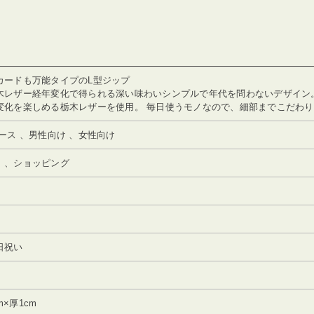
カードも万能タイプのL型ジップ
木レザー経年変化で得られる深い味わいシンプルで年代を問わないデザイン。
変化を楽しめる栃木レザーを使用。 毎日使うモノなので、細部までこだわ
ース 、男性向け 、女性向け
）、ショッピング
日祝い
m×厚1cm