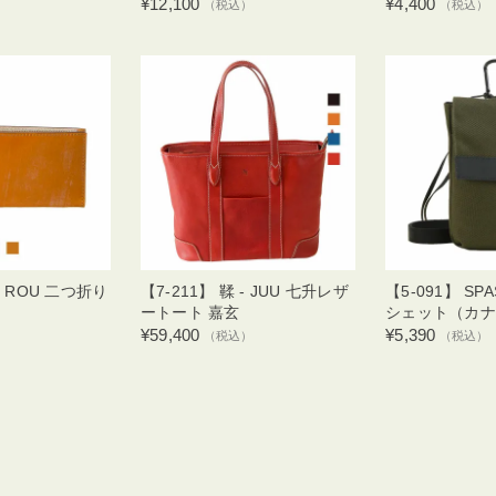
¥12,100
¥4,400
（税込）
（税込）
 - ROU 二つ折り
【7-211】 鞣 - JUU 七升レザ
【5-091】 SPA
ートート 嘉玄
シェット（カナ
¥59,400
¥5,390
）
（税込）
（税込）