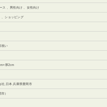
ース 、男性向け 、女性向け
）、ショッピング
日祝い
cm×厚2cm
社,日本.兵庫県豊岡市
岡市）