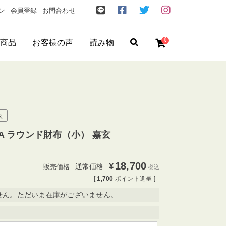
ン
会員登録
お問合わせ
0
商品
お客様の声
読み物
ゼント
/
フリクエン ター
/
機内持込
ス
KARA ラウンド財布（小） 嘉玄
18,700
¥
通常価格
税込
[
1,700
ポイント進呈 ]
せん。ただいま在庫がございません。
円
〜
円