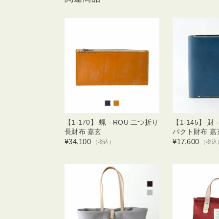
【1-170】 蝋 - ROU 二つ折り
【1-145】 財 
長財布 嘉玄
パクト財布 嘉
¥34,100
¥17,600
（税込）
（税込