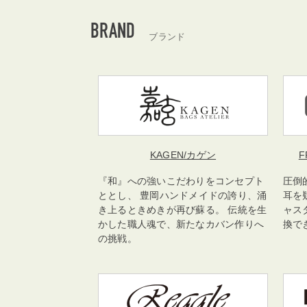
BRAND
ブランド
KAGEN
/カゲン
F
『和』への強いこだわりをコンセプト
圧倒
ととし、 豊岡ハンドメイドの誇り、涌
耳を
き上るときめきが再び蘇る。 伝統を生
ャス
かした職人魂で、新たなカバン作りへ
換で
の挑戦。