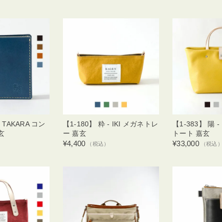
- TAKARA コン
【1-180】 粋 - IKI メガネトレ
【1-383】 陽 -
玄
ー 嘉玄
トート 嘉玄
¥4,400
¥33,000
）
（税込）
（税込