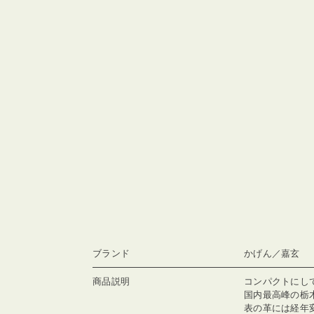
ブランド
かげん／嘉玄
商品説明
コンパクトにし
国内最高峰の栃
表の革には経年