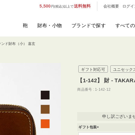
5,500
送料無料
会社概要
ログイ
円(税込)以上で
鞄
財布・小物
ブランドで探す
すべての
A ラウンド財布（小） 嘉玄
人気のキーワード：
誕生日プレ
カテゴリから探す
ギフト対応可
ユニセック
ブランドから探す
【1-142】 財 - TA
商品番号
1-142-12
容量から探す
泊数から探す
申し訳ございま
価格
ギフト包装
(