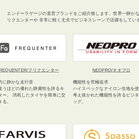
エンドーラゲージの直営ブランドをご紹介致します。世界一静か
リクエンターや 非常に軽く丈夫でビジネスシーンで活躍をしてい
REQUENTER
/フリクエンター
NEOPRO
/ネオプロ
的に静かな走行音
機能性を究極追求
疑うほどの優れた静粛性を誇るキ
ハイスペックなナイロン生地を
ター。 消耗したタイヤを簡単に交
考え抜かれた機能性を誇るビジ
きる。
ッグ。