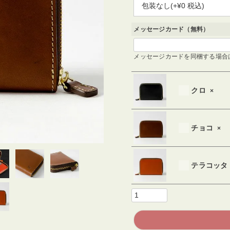
必
須
)
メッセージカード（無料）
メッセージカードを同梱する場合
クロ
×
チョコ
×
テラコッタ