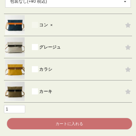
必
須
)
コン
×
グレージュ
カラシ
カーキ
カートに入れる