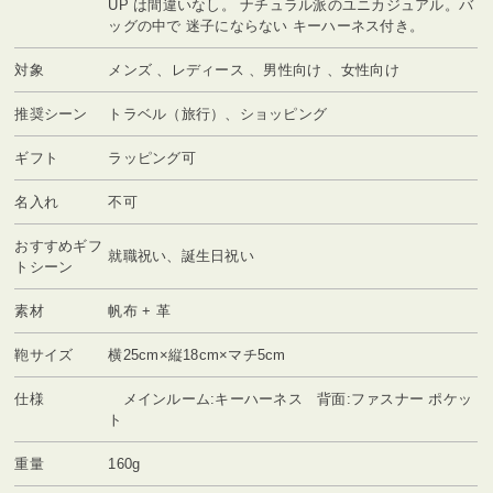
UP は間違いなし。 ナチュラル派のユニカジュアル。バ
ッグの中で 迷子にならない キーハーネス付き。
対象
メンズ 、レディース 、男性向け 、女性向け
推奨シーン
トラベル（旅行）、ショッピング
ギフト
ラッピング可
名入れ
不可
おすすめギフ
就職祝い、誕生日祝い
トシーン
素材
帆布 + 革
鞄サイズ
横25cm×縦18cm×マチ5cm
仕様
メインルーム:キーハーネス 背面:ファスナー ポケッ
ト
重量
160g