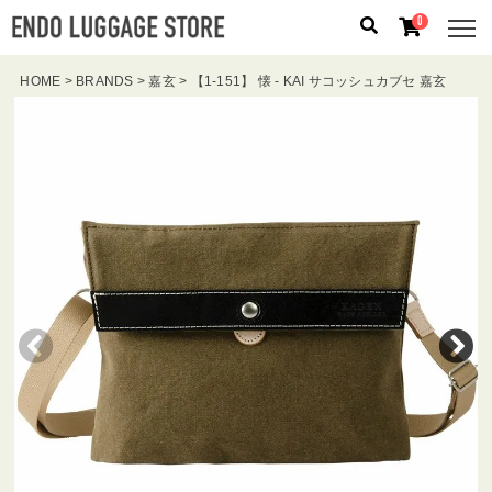
0
HOME
BRANDS
嘉玄
【1-151】 懐 - KAI サコッシュカブセ 嘉玄
人気のキーワード：
誕生日プレゼント
/
フリクエン タ
ー
/
機内持込
カテゴリから探す
ブランドから探す
容量から探す
泊数から探す
価格
円
〜
円
検索する