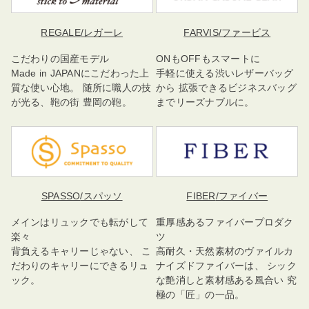
REGALE
/レガーレ
FARVIS
/ファービス
こだわりの国産モデル
ONもOFFもスマートに
Made in JAPANにこだわった上
手軽に使える渋いレザーバッグ
質な使い心地。 随所に職人の技
から 拡張できるビジネスバッグ
が光る、鞄の街 豊岡の鞄。
までリーズナブルに。
SPASSO
/スパッソ
FIBER
/ファイバー
メインはリュックでも転がして
重厚感あるファイバープロダク
楽々
ツ
背負えるキャリーじゃない、 こ
高耐久・天然素材のヴァイルカ
だわりのキャリーにできるリュ
ナイズドファイバーは、 シック
ック。
な艶消しと素材感ある風合い 究
極の「匠」の一品。