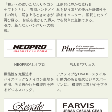
『和』への強いこだわりをコン
圧倒的に静かな走行音
セプトととし、 豊岡ハンドメイ
耳を疑うほどの優れた静粛性を
ドの誇り、涌き上るときめきが
誇るキャスター。 消耗したタイ
再び蘇る。 伝統を生かした職人
ヤを簡単に交換できる。
魂で、新たなカバン作りへの挑
戦。
NEOPRO
/ネオプロ
PLUS
/プリュス
機能性を究極追求
アクティブなON/OFFスタイル
ハイスペックなナイロン生地を
行動力のある現代ビジネスパー
使用。考え抜かれた機能性を誇
ソンに。 機能性に遊び心をプラ
るビジネスバッグ。
ス。