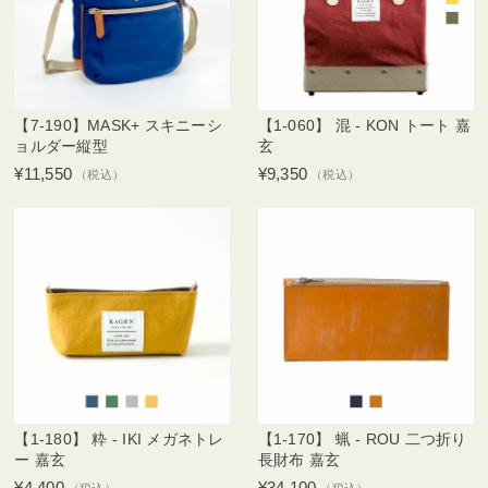
【7-190】MASK+ スキニーシ
【1-060】 混 - KON トート 嘉
ョルダー縦型
玄
¥11,550
¥9,350
（税込）
（税込）
【1-180】 粋 - IKI メガネトレ
【1-170】 蝋 - ROU 二つ折り
ー 嘉玄
長財布 嘉玄
¥4,400
¥34,100
（税込）
（税込）