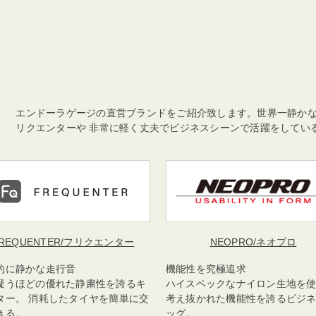
エンドーラゲージの直営ブランドをご紹介致します。世界一静か
リクエンターや 非常に軽く丈夫でビジネスシーンで活躍をしてい
REQUENTER
/フリクエンター
NEOPRO
/ネオプロ
的に静かな走行音
機能性を究極追求
疑うほどの優れた静粛性を誇るキ
ハイスペックなナイロン生地を
ター。 消耗したタイヤを簡単に交
考え抜かれた機能性を誇るビジ
きる。
ッグ。