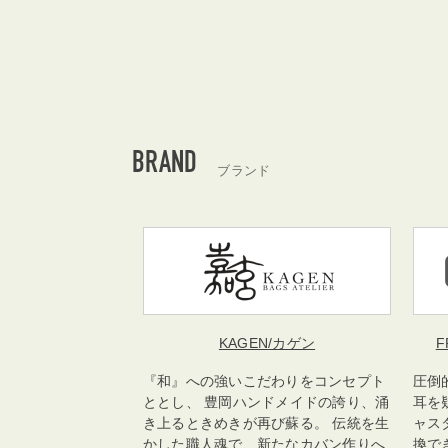
BRAND
ブランド
KAGEN
/カゲン
F
『和』への強いこだわりをコンセプト
圧倒
ととし、 豊岡ハンドメイドの誇り、涌
耳を
き上るときめきが再び蘇る。 伝統を生
ャス
かした職人魂で、新たなカバン作りへ
換で