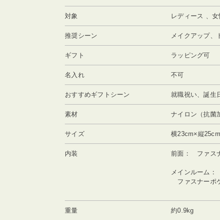
対象
レディース 、女
推奨シーン
メイクアップ、
ギフト
ラッピング可
名入れ
不可
おすすめギフトシーン
就職祝い、誕生
素材
ナイロン（抗菌
サイズ
横23cm×縦25c
内装
前面： ファス
メインルーム：
ファスナーポケ
重量
約0.9kg