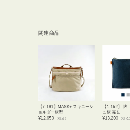
関連商品
【7-191】MASK+ スキニーシ
【1-152】 懐 
ョルダー横型
ュ横 嘉玄
¥12,650
¥13,200
（税込）
（税込