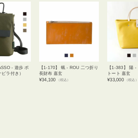
ASSO - 遊歩 ポ
【1-170】 蝋 - ROU 二つ折り
【1-383】 陽 -
ナビラ付き）
長財布 嘉玄
トート 嘉玄
¥34,100
¥33,000
（税込）
（税込