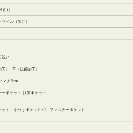
性向け
トラベル（旅行）
日祝い
加工）+革（抗菌加工）
m×マチ6cm
ナーポケット,抗菌ポケット
ット、小分けポケット×2、ファスナーポケット