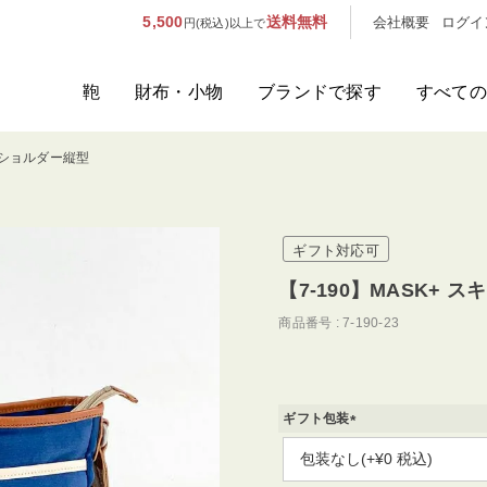
5,500
送料無料
会社概要
ログイ
円(税込)以上で
鞄
財布・小物
ブランドで探す
すべての
ニーショルダー縦型
人気のキーワード：
誕生日プレ
カテゴリから探す
ギフト対応可
ブランドから探す
【7-190】MASK+
商品番号
7-190-23
容量から探す
泊数から探す
ギフト包装
価格
(
必
須