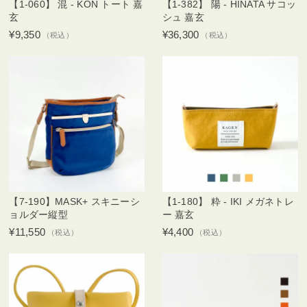
【1-060】 混 - KON トート 嘉
【1-382】 陽 - HINATA サコッ
玄
シュ 嘉玄
¥9,350
¥36,300
（税込）
（税込）
【7-190】MASK+ スキニーシ
【1-180】 粋 - IKI メガネトレ
ョルダー縦型
ー 嘉玄
¥11,550
¥4,400
（税込）
（税込）