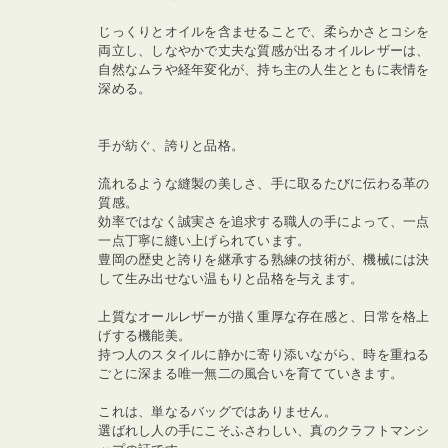
じっくりとオイルを含ませることで、柔らかさとコシを
両立し、しなやかで丈夫な質感が出るオイルレザーは、
自然なムラや経年変化が、持ち主の人生とともに表情を
深める。
手が紡ぐ、誇りと品格。
流れるような縫製の美しさ、手に取るたびに伝わる革の
質感。
効率ではなく誠実さを追求する職人の手によって、一点
一点丁寧に縫い上げられています。
豊岡の歴史と誇りを継承する熟練の技術が、機械には決
して生み出せない温もりと品格を与えます。
上質なオールレザーが描く重厚な存在感と、日常を格上
げする機能美。
持つ人のスタイルに静かに寄り添いながら、時を重ねる
ごとに深まる唯一無二の風合いを育てていきます。
これは、単なるバッグではありません。
選ばれし人の手にこそふさわしい、真のクラフトマンシ