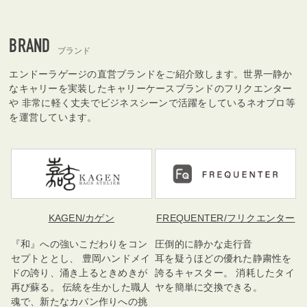
BRAND
ブランド
エンドーラゲージの直営ブランドをご紹介致します。世界一静か
なキャリーを実装したキャリーケースブランドのフリクエンター
や 非常に軽く丈夫でビジネスシーンで活躍をしているネオプロ等
を運営しています。
KAGEN
/カゲン
FREQUENTER
/フリクエンター
『和』への強いこだわりをコン
圧倒的に静かな走行音
セプトととし、 豊岡ハンドメイ
耳を疑うほどの優れた静粛性を
ドの誇り、涌き上るときめきが
誇るキャスター。 消耗したタイ
再び蘇る。 伝統を生かした職人
ヤを簡単に交換できる。
魂で、新たなカバン作りへの挑