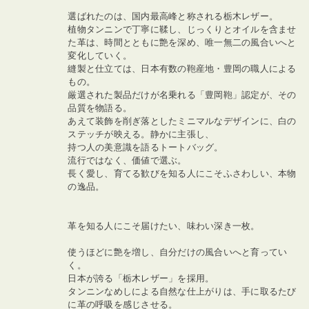
選ばれたのは、国内最高峰と称される栃木レザー。
植物タンニンで丁寧に鞣し、じっくりとオイルを含ませ
た革は、時間とともに艶を深め、唯一無二の風合いへと
変化していく。
縫製と仕立ては、日本有数の鞄産地・豊岡の職人による
もの。
厳選された製品だけが名乗れる「豊岡鞄」認定が、その
品質を物語る。
あえて装飾を削ぎ落としたミニマルなデザインに、白の
ステッチが映える。静かに主張し、
持つ人の美意識を語るトートバッグ。
流行ではなく、価値で選ぶ。
長く愛し、育てる歓びを知る人にこそふさわしい、本物
の逸品。
革を知る人にこそ届けたい、味わい深き一枚。
使うほどに艶を増し、自分だけの風合いへと育ってい
く。
日本が誇る「栃木レザー」を採用。
タンニンなめしによる自然な仕上がりは、手に取るたび
に革の呼吸を感じさせる。