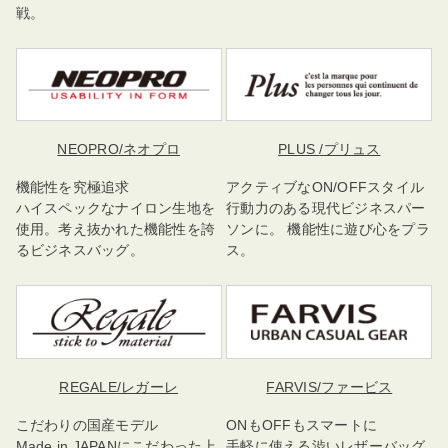
戦。
NEOPRO
/ネオプロ
PLUS
/プリュス
機能性を究極追求
アクティブなON/OFFスタイル
ハイスペックなナイロン生地を
行動力のある現代ビジネスパー
使用。考え抜かれた機能性を誇
ソンに。 機能性に遊び心をプラ
るビジネスバッグ。
ス。
REGALE
/レガーレ
FARVIS
/ファービス
こだわりの国産モデル
ONもOFFもスマートに
Made in JAPANにこだわった上
手軽に使える渋いレザーバッグ