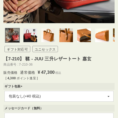
ギフト対応可
ユニセックス
【7-210】 鞣 - JUU 三升レザートート 嘉玄
商品番号
7-210-36
¥
47,300
通常価格
税込
[
4,300
ポイント進呈 ]
ギフト包装
(
必
須
)
メッセージカード（無料）