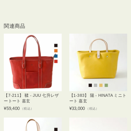
関連商品
【7-211】 鞣 - JUU 七升レザ
【1-383】 陽 - HINATA ミニト
ートート 嘉玄
ート 嘉玄
¥59,400
¥33,000
（税込）
（税込）