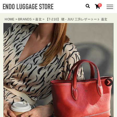
0
HOME
BRANDS
嘉玄
【7-210】 鞣 - JUU 三升レザートート 嘉玄
人気のキーワード：
誕生日プレゼント
/
フリクエン タ
ー
/
機内持込
カテゴリから探す
ブランドから探す
容量から探す
泊数から探す
価格
円
〜
円
検索する