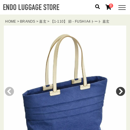
0
HOME
BRANDS
嘉玄
【1-110】 節 - FUSHI A4トート 嘉玄
人気のキーワード：
誕生日プレゼント
/
フリクエン タ
ー
/
機内持込
カテゴリから探す
ブランドから探す
容量から探す
泊数から探す
価格
円
〜
円
検索する