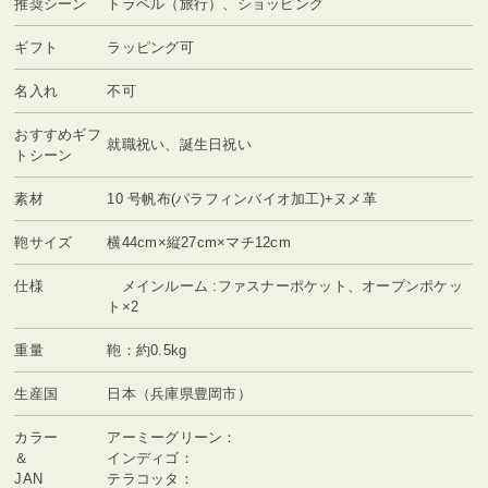
推奨シーン
トラベル（旅行）、ショッピング
ギフト
ラッピング可
名入れ
不可
おすすめギフ
就職祝い、誕生日祝い
トシーン
素材
10 号帆布(パラフィンバイオ加工)+ヌメ革
鞄サイズ
横44cm×縦27cm×マチ12cm
仕様
メインルーム :ファスナーポケット、オープンポケッ
ト×2
重量
鞄：約0.5kg
生産国
日本（兵庫県豊岡市）
カラー
アーミーグリーン：
＆
インディゴ：
JAN
テラコッタ：