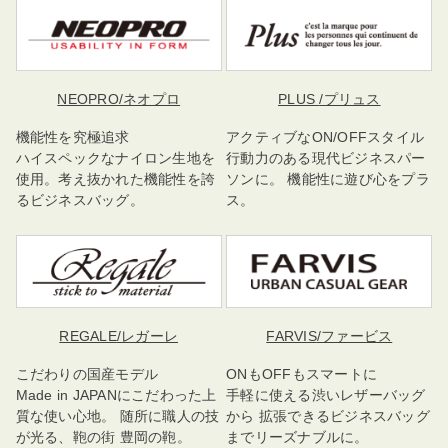
NEOPRO
/ネオプロ
PLUS
/プリュス
機能性を究極追求
アクティブなON/OFFスタイル
ハイスペックなナイロン生地を
行動力のある現代ビジネスパー
使用。考え抜かれた機能性を誇
ソンに。 機能性に遊び心をプラ
るビジネスバッグ。
ス。
REGALE
/レガーレ
FARVIS
/ファービス
こだわりの国産モデル
ONもOFFもスマートに
Made in JAPANにこだわった上
手軽に使える渋いレザーバッグ
質な使い心地。 随所に職人の技
から 拡張できるビジネスバッグ
が光る、鞄の街 豊岡の鞄。
までリーズナブルに。