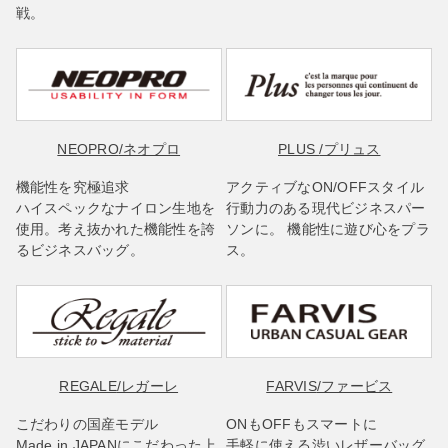
戦。
NEOPRO
/ネオプロ
PLUS
/プリュス
機能性を究極追求
アクティブなON/OFFスタイル
ハイスペックなナイロン生地を
行動力のある現代ビジネスパー
使用。考え抜かれた機能性を誇
ソンに。 機能性に遊び心をプラ
るビジネスバッグ。
ス。
REGALE
/レガーレ
FARVIS
/ファービス
こだわりの国産モデル
ONもOFFもスマートに
Made in JAPANにこだわった上
手軽に使える渋いレザーバッグ