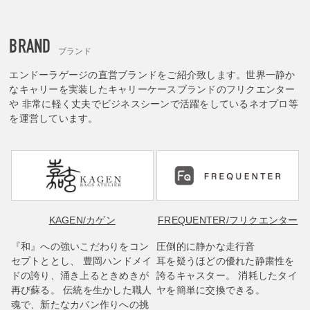
BRAND
ブランド
エンドーラゲージの直営ブランドをご紹介致します。世界一静か
なキャリーを実装したキャリーケースブランドのフリクエンター
や 非常に軽く丈夫でビジネスシーンで活躍をしているネオプロ等
を運営しています。
KAGEN
/カゲン
FREQUENTER
/フリクエンター
『和』への強いこだわりをコン
圧倒的に静かな走行音
セプトととし、 豊岡ハンドメイ
耳を疑うほどの優れた静粛性を
ドの誇り、涌き上るときめきが
誇るキャスター。 消耗したタイ
再び蘇る。 伝統を生かした職人
ヤを簡単に交換できる。
魂で、新たなカバン作りへの挑