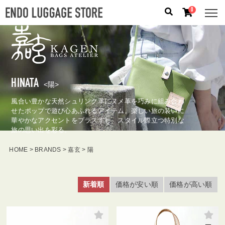
0
人気のキーワード：
誕生日プレゼント
/
フリクエン タ
ー
/
機内持込
HINATA
<陽>
カテゴリから探す
風合い豊かな天然シュリンク革にヌメ革を巧みに組み合わ
せたポップで遊び心あふれるアイテム。楽しい旅の装いに
ブランドから探す
華やかなアクセントをプラスすし、スタイル際立つ特別な
旅の思い出を彩る。
容量から探す
HOME
BRANDS
嘉玄
陽
泊数から探す
新着順
価格が安い順
価格が高い順
価格
円
〜
円
検索する