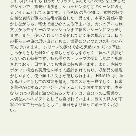
これらはいずれも 軽やかでリッチな柔らかなシボ感 を生かした
デザインで、旅先や街歩き、ショッピングなどのシーンに映え
るアイテムとして人気です。 HINATA の革小物は、素材の持つ
自然な表情と職人の技術が融合した一品です。本革の質感を活
かしながらも、軽快で遊び心のある佇まいは、カジュアルな旅
支度からデイリーのファッションまで幅広いシーンにマッチし
ます。また、使い込むほどに変化していく革の風合いは、日々
の暮らしや旅の思い出とともに、世界にひとつだけの味わいを
育んでいきます。 シリーズの素材である天然シュリンク革は、
しっかりとした耐久性を持ちながらも柔らかく、体への負担が
少ないのも特長です。持ち手やストラップの使い心地にも配慮
されており、日常使いでも快適に持ち運べます。また、内装や
ポケット構造も実用性を考えて設計されており、収納品の整理
がしやすく、使い勝手の良さが感じられます。 HINATA は、単
なるバッグとしての機能を超え、旅の装いを一層楽しく、日常
を華やかにするアクセントアイテムとしておすすめです。本革
ならではの質感と遊び心あるデザインは、自分へのご褒美や、
大切な人へのギフトとしても喜ばれています。豊岡の職人が丁
寧に仕立てた一品とともに、毎日をより豊かに彩ってくださ
い。