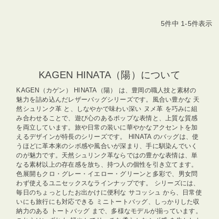
5
件中
1
-
5
件表示
KAGEN HINATA（陽）について
KAGEN（カゲン） HINATA（陽） は、豊岡の職人技と素材の
魅力を詰め込んだレザーバッグシリーズです。風合い豊かな 天
然シュリンク革 と、しなやかで味わい深い ヌメ革 を巧みに組
み合わせることで、遊び心のあるポップな表情と、上質な質感
を両立しています。旅や日常の装いに華やかなアクセントを加
えるデザインが特長のシリーズです。 HINATA のバッグは、使
うほどに革本来のシボ感や風合いが深まり、手に馴染んでいく
のが魅力です。天然シュリンク革ならではの豊かな表情は、単
なる素材以上の存在感を放ち、持つ人の個性を引き立てます。
色展開もクロ・グレー・イエロー・グリーンと多彩で、男女問
わず使えるユニセックスなラインナップです。 シリーズには、
毎日のちょっとしたお出かけに便利な サコッシュ から、日常使
いにも旅行にも対応できる ミニトートバッグ、しっかりした収
納力のある トートバッグ まで、多様なモデルが揃っています。