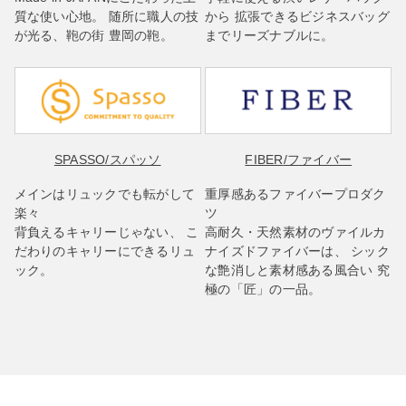
質な使い心地。 随所に職人の技
から 拡張できるビジネスバッグ
が光る、鞄の街 豊岡の鞄。
までリーズナブルに。
SPASSO
/スパッソ
FIBER
/ファイバー
メインはリュックでも転がして
重厚感あるファイバープロダク
楽々
ツ
背負えるキャリーじゃない、 こ
高耐久・天然素材のヴァイルカ
だわりのキャリーにできるリュ
ナイズドファイバーは、 シック
ック。
な艶消しと素材感ある風合い 究
極の「匠」の一品。