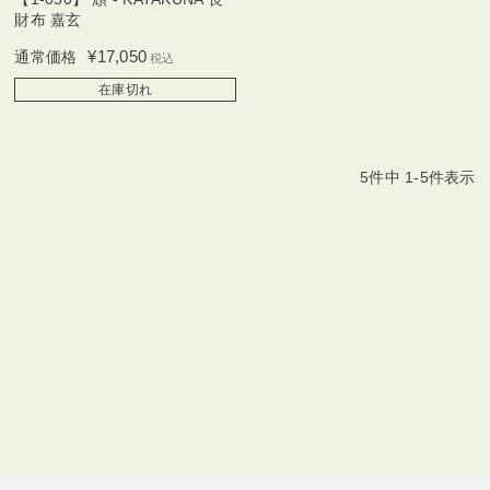
財布 嘉玄
¥
17,050
通常価格
税込
在庫切れ
5
件中
1
-
5
件表示