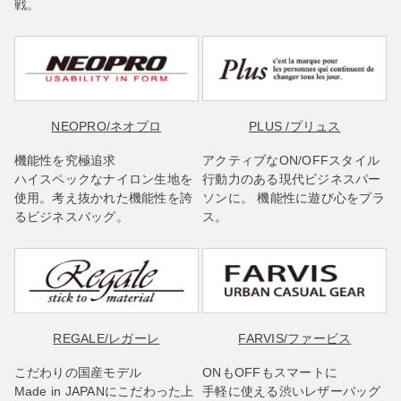
戦。
NEOPRO
/ネオプロ
PLUS
/プリュス
機能性を究極追求
アクティブなON/OFFスタイル
ハイスペックなナイロン生地を
行動力のある現代ビジネスパー
使用。考え抜かれた機能性を誇
ソンに。 機能性に遊び心をプラ
るビジネスバッグ。
ス。
REGALE
/レガーレ
FARVIS
/ファービス
こだわりの国産モデル
ONもOFFもスマートに
Made in JAPANにこだわった上
手軽に使える渋いレザーバッグ