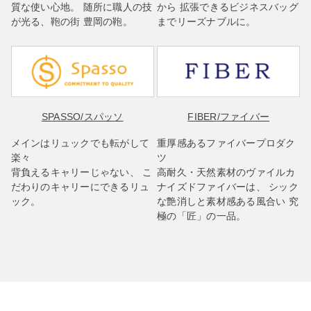
質な使い心地。 随所に職人の技
から 拡張できるビジネスバッグ
が光る、鞄の街 豊岡の鞄。
までリーズナブルに。
SPASSO
/スパッソ
FIBER
/ファイバー
メインはリュックでも転がして
重厚感あるファイバープロダク
楽々
ツ
背負えるキャリーじゃない、 こ
高耐久・天然素材のヴァイルカ
だわりのキャリーにできるリュ
ナイズドファイバーは、 シック
ック。
な艶消しと素材感ある風合い 究
極の「匠」の一品。