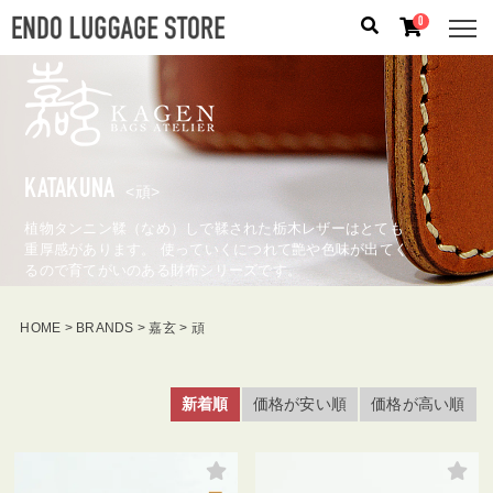
0
人気のキーワード：
誕生日プレゼント
/
フリクエン タ
ー
/
機内持込
KATAKUNA
カテゴリから探す
<頑>
植物タンニン鞣（なめ）しで鞣された栃木レザーはとても
ブランドから探す
重厚感があります。 使っていくにつれて艶や色味が出てく
るので育てがいのある財布シリーズです。
容量から探す
HOME
BRANDS
嘉玄
頑
泊数から探す
新着順
価格が安い順
価格が高い順
価格
円
〜
円
検索する