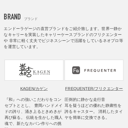
BRAND
ブランド
エンドーラゲージの直営ブランドをご紹介致します。世界一静か
なキャリーを実装したキャリーケースブランドのフリクエンター
や 非常に軽く丈夫でビジネスシーンで活躍をしているネオプロ等
を運営しています。
KAGEN
/カゲン
FREQUENTER
/フリクエンター
『和』への強いこだわりをコン
圧倒的に静かな走行音
セプトととし、 豊岡ハンドメイ
耳を疑うほどの優れた静粛性を
ドの誇り、涌き上るときめきが
誇るキャスター。 消耗したタイ
再び蘇る。 伝統を生かした職人
ヤを簡単に交換できる。
魂で、新たなカバン作りへの挑