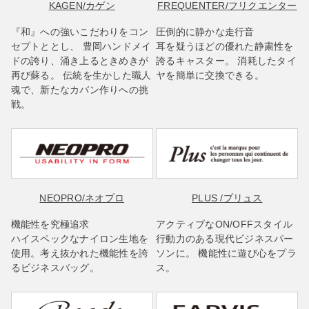
KAGEN
/カゲン
FREQUENTER
/フリクエンター
『和』への強いこだわりをコン
圧倒的に静かな走行音
セプトととし、 豊岡ハンドメイ
耳を疑うほどの優れた静粛性を
ドの誇り、涌き上るときめきが
誇るキャスター。 消耗したタイ
再び蘇る。 伝統を生かした職人
ヤを簡単に交換できる。
魂で、新たなカバン作りへの挑
戦。
NEOPRO
/ネオプロ
PLUS
/プリュス
機能性を究極追求
アクティブなON/OFFスタイル
ハイスペックなナイロン生地を
行動力のある現代ビジネスパー
使用。考え抜かれた機能性を誇
ソンに。 機能性に遊び心をプラ
るビジネスバッグ。
ス。