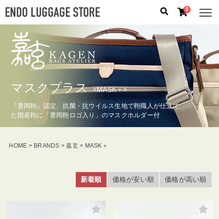
0
人気のキーワード：
誕生日プレゼント
/
フリクエン タ
ー
/
機内持込
カテゴリから探す
マスクプラス
<MASK＋>
『豊岡鞄』認定、抗菌・抗ウイルス生地で鞄職人が仕立て
ブランドから探す
た国産鞄に「豊岡鞄ロゴ入り」のマスクホルダー付
容量から探す
HOME
BRANDS
嘉玄
MASK＋
泊数から探す
新着順
価格が安い順
価格が高い順
価格
円
〜
円
検索する