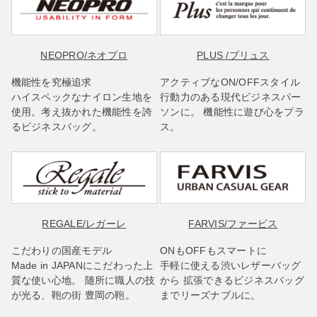
NEOPRO
/ネオプロ
PLUS
/プリュス
機能性を究極追求
アクティブなON/OFFスタイル
ハイスペックなナイロン生地を
行動力のある現代ビジネスパー
使用。考え抜かれた機能性を誇
ソンに。 機能性に遊び心をプラ
るビジネスバッグ。
ス。
REGALE
/レガーレ
FARVIS
/ファービス
こだわりの国産モデル
ONもOFFもスマートに
Made in JAPANにこだわった上
手軽に使える渋いレザーバッグ
質な使い心地。 随所に職人の技
から 拡張できるビジネスバッグ
が光る、鞄の街 豊岡の鞄。
までリーズナブルに。