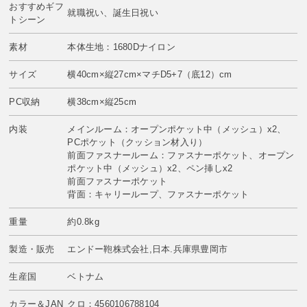
おすすめギフ
就職祝い、誕生日祝い
トシーン
素材
本体生地：1680Dナイロン
サイズ
横40cm×縦27cm×マチD5+7（底12）cm
PC収納
横38cm×縦25cm
内装
メインルーム：オープンポケット中（メッシュ）x2、
PCポケット（クッション材入り）
前面ファスナールーム：ファスナーポケット、オープン
ポケット中（メッシュ）x2、ペン挿しx2
前面ファスナーポケット
背面：キャリーループ、ファスナーポケット
重量
約0.8kg
製造・販売
エンドー鞄株式会社,日本.兵庫県豊岡市
生産国
ベトナム
カラー＆JAN
クロ：4560106788104