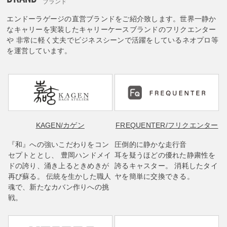
ブランド
エンドーラゲージの直営ブランドをご紹介致します。世界一静か
なキャリーを実装したキャリーケースブランドのフリクエンター
や 非常に軽く丈夫でビジネスシーンで活躍をしているネオプロ等
を運営しています。
KAGEN
/カゲン
FREQUENTER
/フリクエンター
『和』への強いこだわりをコン
圧倒的に静かな走行音
セプトととし、 豊岡ハンドメイ
耳を疑うほどの優れた静粛性を
ドの誇り、涌き上るときめきが
誇るキャスター。 消耗したタイ
再び蘇る。 伝統を生かした職人
ヤを簡単に交換できる。
魂で、新たなカバン作りへの挑
戦。