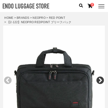
0
HOME
BRANDS
NEOPRO
RED POINT
【2-122】NEOPRO REDPOINT ブリーフバック
人気のキーワード：
誕生日プレゼント
/
フリクエン タ
ー
/
機内持込
カテゴリから探す
ブランドから探す
容量から探す
泊数から探す
価格
円
〜
円
検索する