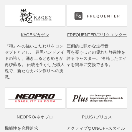
KAGEN
/カゲン
FREQUENTER
/フリクエンター
『和』への強いこだわりをコン
圧倒的に静かな走行音
セプトととし、 豊岡ハンドメイ
耳を疑うほどの優れた静粛性を
ドの誇り、涌き上るときめきが
誇るキャスター。 消耗したタイ
再び蘇る。 伝統を生かした職人
ヤを簡単に交換できる。
魂で、新たなカバン作りへの挑
戦。
NEOPRO
/ネオプロ
PLUS
/プリュス
機能性を究極追求
アクティブなON/OFFスタイル