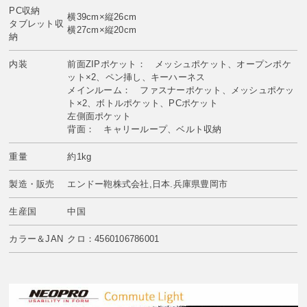
PC収納
横39cm×縦26cm
タブレット収
横27cm×縦20cm
納
内装
前面ZIPポケット： メッシュポケット、オープンポケ
ット×2、ペン挿し、キーハーネス
メインルーム： ファスナーポケット、メッシュポケッ
ト×2、ボトルポケット、PCポケット
左側面ポケット
背面： キャリーループ、ベルト収納
重量
約1kg
製造・販売
エンドー鞄株式会社,日本.兵庫県豊岡市
生産国
中国
カラー＆JAN
クロ：4560106786001