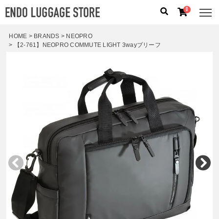
0
HOME
BRANDS
NEOPRO
【2-761】NEOPRO COMMUTE LIGHT 3wayブリーフ
人気のキーワード：
誕生日プレゼント
/
フリクエン タ
ー
/
機内持込
カテゴリから探す
ブランドから探す
容量から探す
泊数から探す
価格
円
〜
円
検索する