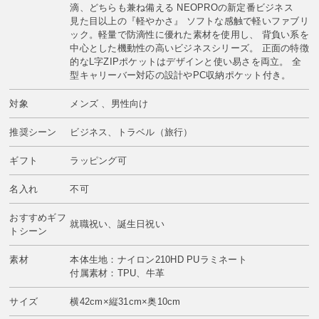
滴、どちらも兼ね備える NEOPROの新定番ビジネス
見た目以上の『軽やかさ』 ソフトな感触で軽いファブリ
ック。軽量で防滴性に優れた素材を使用し、 背負い系を
中心とした機動性の高いビジネスシリーズ。 正面の特徴
的なL字ZIPポケットはデザインと使い易さを両立。 全
型キャリーバー対応の設計やPC収納ポケット付き。
対象
メンズ 、男性向け
推奨シーン
ビジネス、トラベル（旅行）
ギフト
ラッピング可
名入れ
不可
おすすめギフ
就職祝い、誕生日祝い
トシーン
素材
本体生地：ナイロン210HD PUラミネート
付属素材：TPU、牛革
サイズ
横42cm×縦31cm×奥10cm