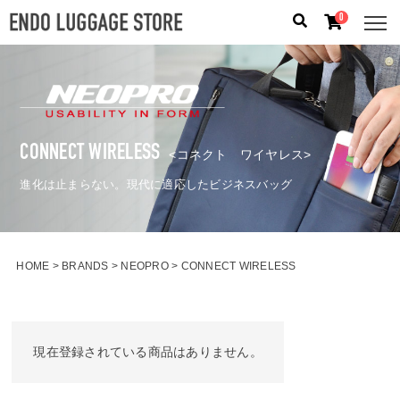
0
人気のキーワード：
誕生日プレゼント
/
フリクエン タ
ー
/
機内持込
CONNECT WIRELESS
カテゴリから探す
<コネクト ワイヤレス>
進化は止まらない。現代に適応したビジネスバッグ
ブランドから探す
容量から探す
HOME
BRANDS
NEOPRO
CONNECT WIRELESS
泊数から探す
価格
円
〜
円
現在登録されている商品はありません。
検索する