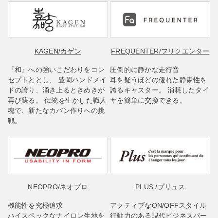
KAGEN
/カゲン
FREQUENTER
/フリクエンター
『和』への強いこだわりをコン
圧倒的に静かな走行音
セプトととし、 豊岡ハンドメイ
耳を疑うほどの優れた静粛性を
ドの誇り、涌き上るときめきが
誇るキャスター。 消耗したタイ
再び蘇る。 伝統を生かした職人
ヤを簡単に交換できる。
魂で、新たなカバン作りへの挑
戦。
NEOPRO
/ネオプロ
PLUS
/プリュス
機能性を究極追求
アクティブなON/OFFスタイル
ハイスペックなナイロン生地を
行動力のある現代ビジネスパー