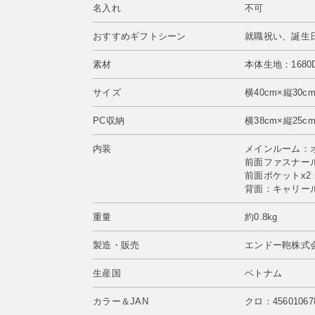
名入れ
不可
おすすめギフトシーン
就職祝い、誕生
素材
本体生地：168
サイズ
横40cm×縦30c
PC収納
横38cm×縦25c
内装
メインルーム：
前面ファスナー
前面ポケットx2
背面：キャリー
重量
約0.8kg
製造・販売
エンドー鞄株式会
生産国
ベトナム
カラー＆JAN
クロ：45601067