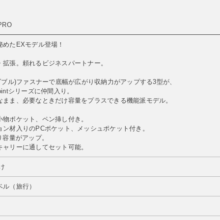
PRO
秘めたEXモデル登場！
・拡張。頼れるビジネスパートナー。
ダブル)ファスナーで底幅が広がり収納力がアップする3型が、
Pointシリーズに仲間入り。
なまま、必要なときだけ容量をプラスできる機能派モデル。
小物ポケット、ペン挿し付き。
ョン材入りのPCポケット、メッシュポケット付き。
り容量がアップ。
キャリーに通してセット可能。
け
ベル（旅行）