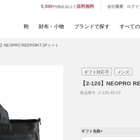
5,500
送料無料
会社概要
ログイ
円(税込)以上で
鞄
財布・小物
ブランドで探す
すべての
0】NEOPRO REDPOINT 2Pトート
人気のキーワード：
誕生日プレ
カテゴリから探す
ギフト対応可
メンズ
ブランドから探す
【2-120】NEOPRO R
商品番号
2-120-40-10
容量から探す
泊数から探す
価格
ギフト包装
(