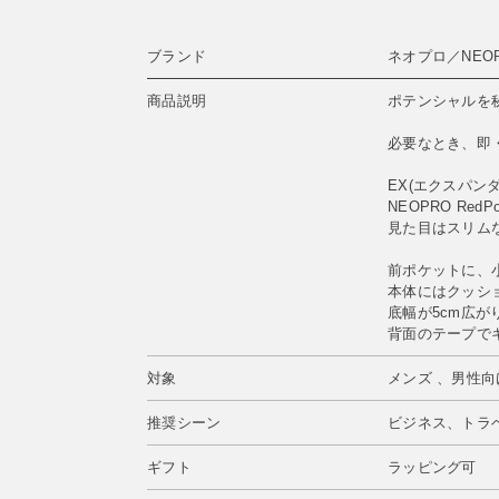
ブランド
ネオプロ／NEO
商品説明
ポテンシャルを
必要なとき、即
EX(エクスパン
NEOPRO Red
見た目はスリム
前ポケットに、
本体にはクッシ
底幅が5cm広が
背面のテープで
対象
メンズ 、男性向
推奨シーン
ビジネス、トラ
ギフト
ラッピング可