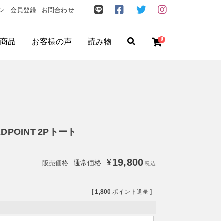
ン
会員登録
お問合わせ
0
商品
お客様の声
読み物
ゼント
/
フリクエン ター
/
機内持込
EDPOINT 2Pトート
19,800
¥
通常価格
税込
[
1,800
ポイント進呈 ]
円
〜
円