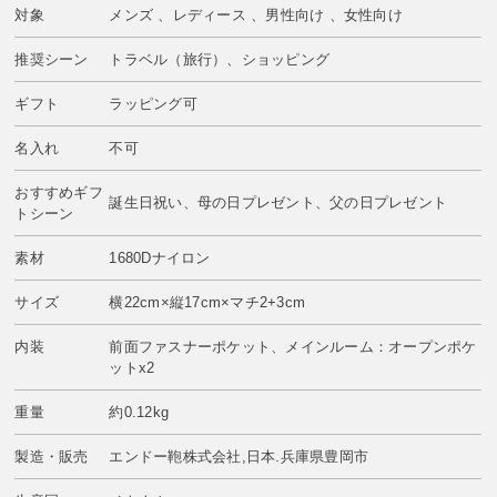
対象
メンズ 、レディース 、男性向け 、女性向け
推奨シーン
トラベル（旅行）、ショッピング
ギフト
ラッピング可
名入れ
不可
おすすめギフ
誕生日祝い、母の日プレゼント、父の日プレゼント
トシーン
素材
1680Dナイロン
サイズ
横22cm×縦17cm×マチ2+3cm
内装
前面ファスナーポケット、メインルーム：オープンポケ
ットx2
重量
約0.12kg
製造・販売
エンドー鞄株式会社,日本.兵庫県豊岡市