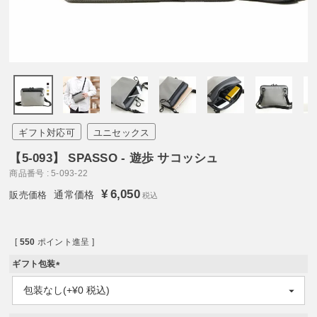
ギフト対応可
ユニセックス
【5-093】 SPASSO - 遊歩 サコッシュ
商品番号
5-093-22
¥
6,050
通常価格
税込
[
550
ポイント進呈 ]
ギフト包装
(
必
須