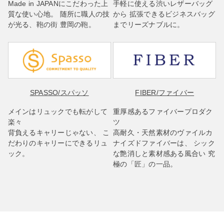
Made in JAPANにこだわった上
手軽に使える渋いレザーバッグ
質な使い心地。 随所に職人の技
から 拡張できるビジネスバッグ
が光る、鞄の街 豊岡の鞄。
までリーズナブルに。
SPASSO
/スパッソ
FIBER
/ファイバー
メインはリュックでも転がして
重厚感あるファイバープロダク
楽々
ツ
背負えるキャリーじゃない、 こ
高耐久・天然素材のヴァイルカ
だわりのキャリーにできるリュ
ナイズドファイバーは、 シック
ック。
な艶消しと素材感ある風合い 究
極の「匠」の一品。