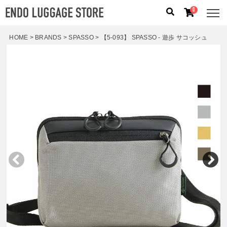
0
HOME
BRANDS
SPASSO
【5-093】 SPASSO - 遊歩 サコッシュ
人気のキーワード：
誕生日プレゼント
/
フリクエン タ
ー
/
機内持込
カテゴリから探す
ブランドから探す
容量から探す
泊数から探す
価格
円
〜
円
検索する