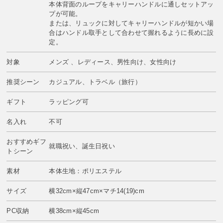
本体背面のループをキャリーハンドルに通しセットアッ
プが可能。
または、リュックに対してキャリーハンドルが短かい場
合はハンドル取手として合わせて握れるように長めに設
定。
対象
メンズ 、レディース、男性向け、女性向け
推奨シーン
カジュアル、トラベル（旅行）
ギフト
ラッピング可
名入れ
不可
おすすめギフ
就職祝い、誕生日祝い
トシーン
素材
本体生地：ポリエステル
サイズ
横32cm×縦47cm×マチ14(19)cm
PC収納
横38cm×縦45cm