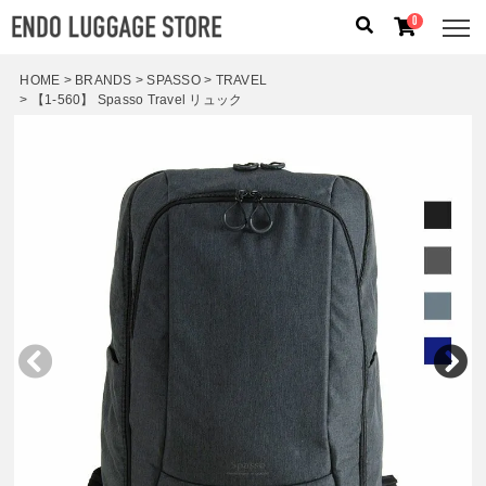
0
HOME
BRANDS
SPASSO
TRAVEL
【1-560】 Spasso Travel リュック
人気のキーワード：
誕生日プレゼント
/
フリクエン タ
ー
/
機内持込
カテゴリから探す
ブランドから探す
容量から探す
泊数から探す
価格
円
〜
円
検索する