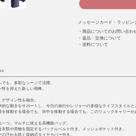
メッセージカード・ラッピン
商品についてのお問い合わ
返品・交換について
送料について
so
へでも。多彩なシーンで活躍。
ン性を抑えた新しい相棒。
、デザイン性を融合。
率的な動きをサポートし、今日の旅行やレジャーの多様なライフスタイルと
港を移動する場合でも、街中を移動する場合でも、このリュックキャリーが
れ一つ。マルチに使える高機能バッグ。
は衣類や荷物を固定するバックルベルト付き。メッシュポケット付き。
ヤの汚れを防ぐ収納式タイヤカバー付き。