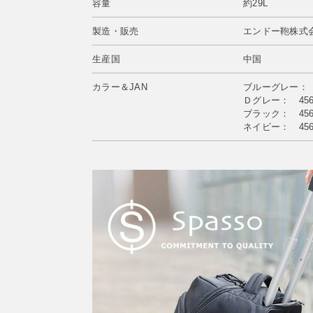
容量
約29L
製造・販売
エンドー鞄株式会
生産国
中国
カラー＆JAN
ブルーグレー： 45
Ｄグレー： 4560
ブラック： 4560
ネイビー： 4560