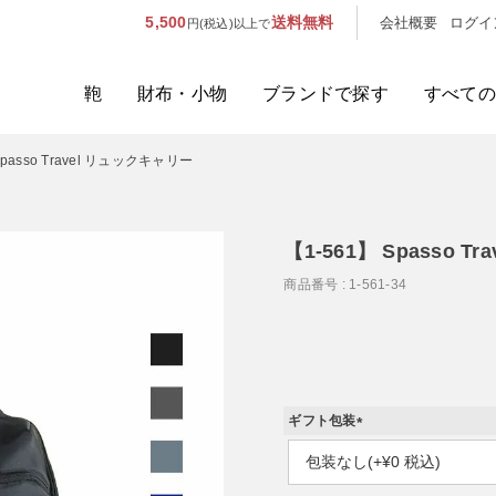
5,500
送料無料
会社概要
ログイ
円(税込)以上で
鞄
財布・小物
ブランドで探す
すべての
Spasso Travel リュックキャリー
人気のキーワード：
誕生日プレ
カテゴリから探す
【1-561】 Spasso 
商品番号
1-561-34
ブランドから探す
容量から探す
泊数から探す
ギフト包装
(
価格
必
須