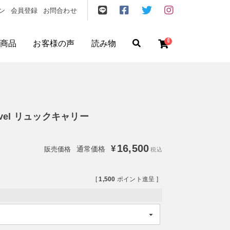
ン
会員登録
お問合わせ
0
商品
お客様の声
読み物
ゼント
/
フリクエン ター
/
機内持込
Travel リュックキャリー
16,500
¥
通常価格
税込
[
1,500
ポイント進呈 ]
円
〜
円