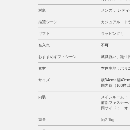
対象
メンズ 、レデ
推奨シーン
カジュアル、ト
ギフト
ラッピング可
名入れ
不可
おすすめギフトシーン
就職祝い、誕生
素材
本体生地：ポリ
サイズ
横34cm×縦49c
国内線（100席
内装
メインルーム：
前部ファスナー
両サイド： オ
重量
約2.1kg