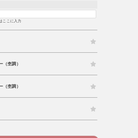
検索する
はここに入力
ー（杢調）
ー（杢調）