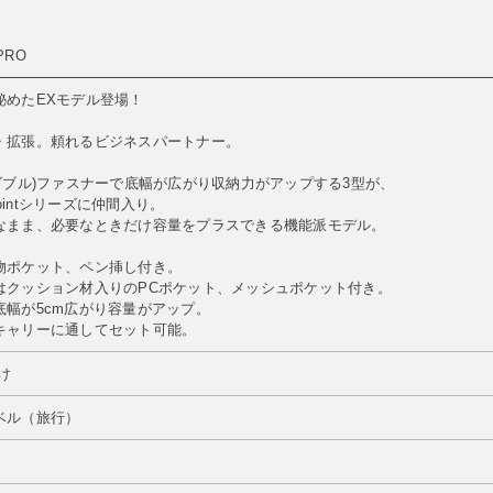
PRO
秘めたEXモデル登場！
・拡張。頼れるビジネスパートナー。
ダブル)ファスナーで底幅が広がり収納力がアップする3型が、
Pointシリーズに仲間入り。
なまま、必要なときだけ容量をプラスできる機能派モデル。
物ポケット、ペン挿し付き。
はクッション材入りのPCポケット、メッシュポケット付き。
底幅が5cm広がり容量がアップ。
キャリーに通してセット可能。
け
ベル（旅行）