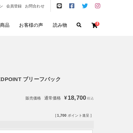
ン
会員登録
お問合わせ
0
商品
お客様の声
読み物
ゼント
/
フリクエン ター
/
機内持込
REDPOINT ブリーフバック
18,700
¥
通常価格
税込
[
1,700
ポイント進呈 ]
円
〜
円