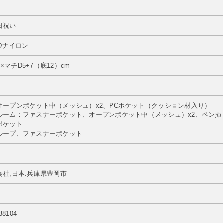
日祝い
0Dナイロン
m×マチD5+7（底12）cm
m
オープンポケット中（メッシュ）x2、PCポケット（クッション材入り）
ルーム：ファスナーポケット、オープンポケット中（メッシュ）x2、ペン挿し
ポケット
ループ、ファスナーポケット
社,日本.兵庫県豊岡市
88104