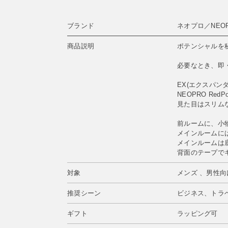
ブランド
ネオプロ／NEO
商品説明
ポテンシャルを
必要なとき、即
EX(エクスパン
NEOPRO Red
見た目はスリム
前ルームに、小
メインルームに
メインルームは
背面のテープで
対象
メンズ 、男性向
推奨シーン
ビジネス、トラ
ギフト
ラッピング可