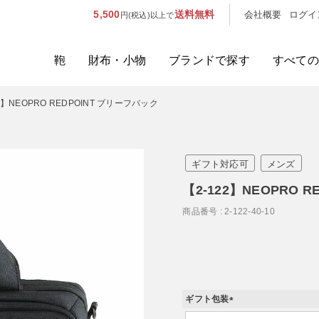
5,500
送料無料
会社概要
ログイ
円(税込)以上で
鞄
財布・小物
ブランドで探す
すべての
2】NEOPRO REDPOINT ブリーフバック
人気のキーワード：
誕生日プレ
カテゴリから探す
ギフト対応可
メンズ
ブランドから探す
【2-122】NEOPRO 
商品番号
2-122-40-10
容量から探す
泊数から探す
価格
ギフト包装
(