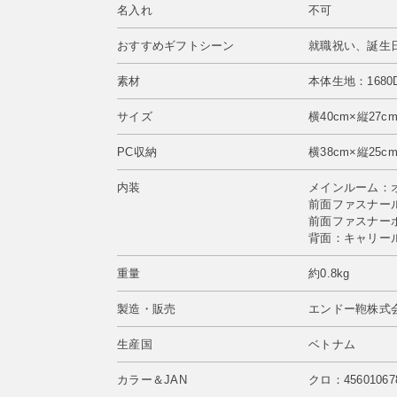
名入れ
不可
おすすめギフトシーン
就職祝い、誕生
素材
本体生地：168
サイズ
横40cm×縦27c
PC収納
横38cm×縦25c
内装
メインルーム：
前面ファスナー
前面ファスナー
背面：キャリー
重量
約0.8kg
製造・販売
エンドー鞄株式会
生産国
ベトナム
カラー＆JAN
クロ：45601067