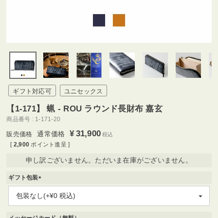
ギフト対応可
ユニセックス
【1-171】 蝋 - ROU ラウンド長財布 嘉玄
商品番号
1-171-20
¥
31,900
通常価格
税込
[
2,900
ポイント進呈 ]
申し訳ございません。ただいま在庫がございません。
ギフト包装
(
必
須
)