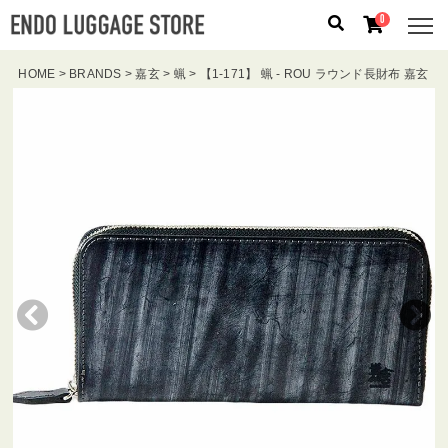
0
HOME
BRANDS
嘉玄
蝋
【1-171】 蝋 - ROU ラウンド長財布 嘉玄
人気のキーワード：
誕生日プレゼント
/
フリクエン タ
ー
/
機内持込
カテゴリから探す
ブランドから探す
容量から探す
泊数から探す
価格
円
〜
円
検索する