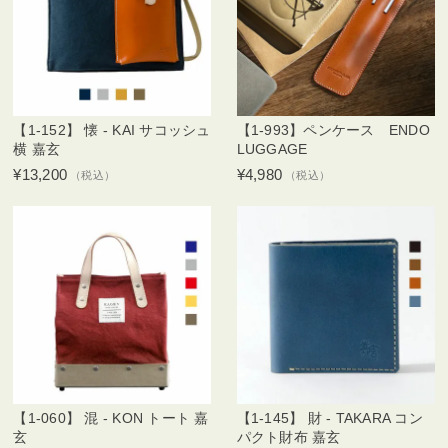
【1-152】 懐 - KAI サコッシュ
【1-993】ペンケース ENDO
横 嘉玄
LUGGAGE
¥13,200
¥4,980
（税込）
（税込）
【1-060】 混 - KON トート 嘉
【1-145】 財 - TAKARA コン
玄
パクト財布 嘉玄