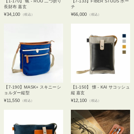
【1-170】 蝋 - ROU 二つ折り
【7-133】FIBER STUDS ポー
長財布 嘉玄
チ
¥34,100
¥66,000
（税込）
（税込）
【7-190】MASK+ スキニーシ
【1-150】 懐 - KAI サコッシュ
ョルダー縦型
縦 嘉玄
¥11,550
¥12,100
（税込）
（税込）