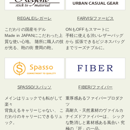
REGALE
/レガーレ
FARVIS
/ファービス
こだわりの国産モデル
ONもOFFもスマートに
Made in JAPANにこだわった上
手軽に使える渋いレザーバッグ
質な使い心地。 随所に職人の技
から 拡張できるビジネスバッグ
が光る、鞄の街 豊岡の鞄。
までリーズナブルに。
SPASSO
/スパッソ
FIBER
/ファイバー
メインはリュックでも転がして
重厚感あるファイバープロダク
楽々
ツ
背負えるキャリーじゃない、 こ
高耐久・天然素材のヴァイルカ
だわりのキャリーにできるリュ
ナイズドファイバーは、 シック
ック。
な艶消しと素材感ある風合い 究
極の「匠」の一品。