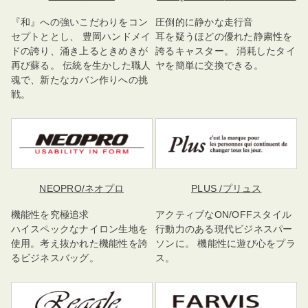
『和』への強いこだわりをコン
圧倒的に静かな走行音
セプトととし、 豊岡ハンドメイ
耳を疑うほどの優れた静粛性を
ドの誇り、涌き上るときめきが
誇るキャスター。 消耗したタイ
再び蘇る。 伝統を生かした職人
ヤを簡単に交換できる。
魂で、新たなカバン作りへの挑
戦。
NEOPRO
/ネオプロ
PLUS
/プリュス
機能性を究極追求
アクティブなON/OFFスタイル
ハイスペックなナイロン生地を
行動力のある現代ビジネスパー
使用。考え抜かれた機能性を誇
ソンに。 機能性に遊び心をプラ
るビジネスバッグ。
ス。