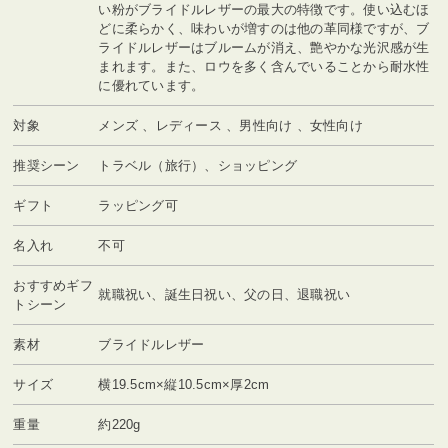
い粉がブライドルレザーの最大の特徴です。使い込むほ
どに柔らかく、味わいが増すのは他の革同様ですが、ブ
ライドルレザーはブルームが消え、艶やかな光沢感が生
まれます。また、ロウを多く含んでいることから耐水性
に優れています。
対象
メンズ 、レディース 、男性向け 、女性向け
推奨シーン
トラベル（旅行）、ショッピング
ギフト
ラッピング可
名入れ
不可
おすすめギフ
就職祝い、誕生日祝い、父の日、退職祝い
トシーン
素材
ブライドルレザー
サイズ
横19.5cm×縦10.5cm×厚2cm
重量
約220g