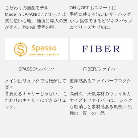
こだわりの国産モデル
ONもOFFもスマートに
Made in JAPANにこだわった上
手軽に使える渋いレザーバッグ
質な使い心地。 随所に職人の技
から 拡張できるビジネスバッグ
が光る、鞄の街 豊岡の鞄。
までリーズナブルに。
SPASSO
/スパッソ
FIBER
/ファイバー
メインはリュックでも転がして
重厚感あるファイバープロダク
楽々
ツ
背負えるキャリーじゃない、 こ
高耐久・天然素材のヴァイルカ
だわりのキャリーにできるリュ
ナイズドファイバーは、 シック
ック。
な艶消しと素材感ある風合い 究
極の「匠」の一品。