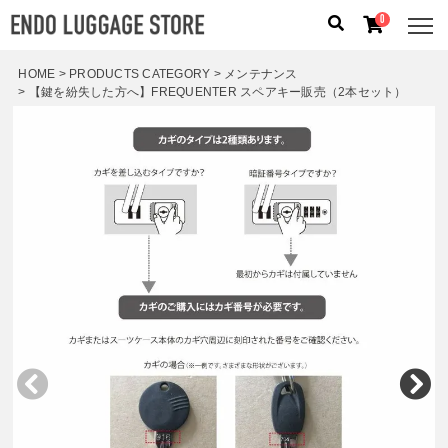
0
HOME
PRODUCTS CATEGORY
メンテナンス
【鍵を紛失した方へ】FREQUENTER スペアキー販売（2本セット）
人気のキーワード：
誕生日プレゼント
/
フリクエン タ
ー
/
機内持込
カテゴリから探す
ブランドから探す
容量から探す
泊数から探す
価格
円
〜
円
検索する