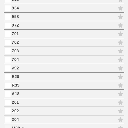
934
958
972
701
702
703
704
v92
E26
R35
A18
201
202
204