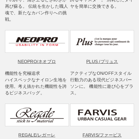
再び蘇る。 伝統を生かした職人
ヤを簡単に交換できる。
魂で、新たなカバン作りへの挑
戦。
NEOPRO
/ネオプロ
PLUS
/プリュス
機能性を究極追求
アクティブなON/OFFスタイル
ハイスペックなナイロン生地を
行動力のある現代ビジネスパー
使用。考え抜かれた機能性を誇
ソンに。 機能性に遊び心をプラ
るビジネスバッグ。
ス。
REGALE
/レガーレ
FARVIS
/ファービス