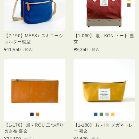
【7-190】MASK+ スキニーシ
【1-060】 混 - KON トート 嘉
ョルダー縦型
玄
¥11,550
¥9,350
（税込）
（税込）
【1-170】 蝋 - ROU 二つ折り
【1-180】 粋 - IKI メガネトレ
長財布 嘉玄
ー 嘉玄
¥34,100
¥4,400
（税込）
（税込）