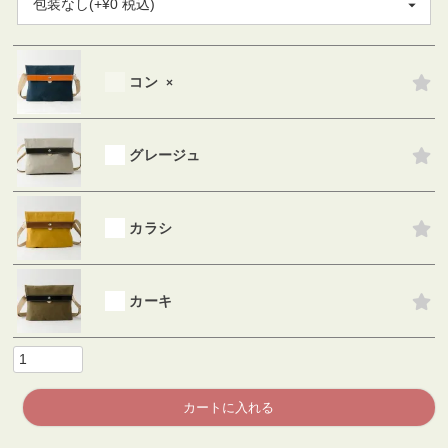
必
須
)
コン
×
グレージュ
カラシ
カーキ
カートに入れる