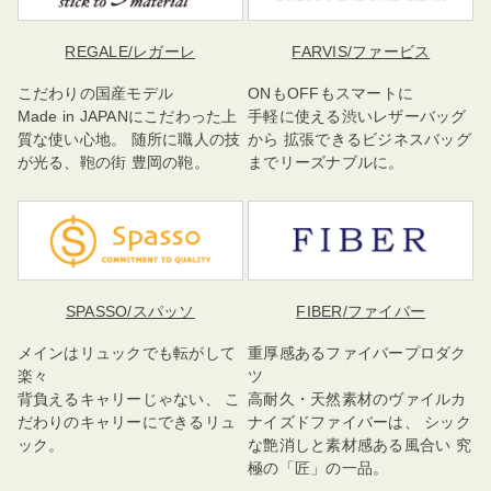
REGALE
/レガーレ
FARVIS
/ファービス
こだわりの国産モデル
ONもOFFもスマートに
Made in JAPANにこだわった上
手軽に使える渋いレザーバッグ
質な使い心地。 随所に職人の技
から 拡張できるビジネスバッグ
が光る、鞄の街 豊岡の鞄。
までリーズナブルに。
SPASSO
/スパッソ
FIBER
/ファイバー
メインはリュックでも転がして
重厚感あるファイバープロダク
楽々
ツ
背負えるキャリーじゃない、 こ
高耐久・天然素材のヴァイルカ
だわりのキャリーにできるリュ
ナイズドファイバーは、 シック
ック。
な艶消しと素材感ある風合い 究
極の「匠」の一品。