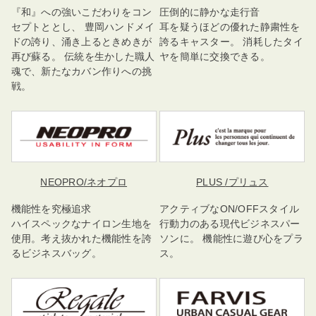
『和』への強いこだわりをコン
圧倒的に静かな走行音
セプトととし、 豊岡ハンドメイ
耳を疑うほどの優れた静粛性を
ドの誇り、涌き上るときめきが
誇るキャスター。 消耗したタイ
再び蘇る。 伝統を生かした職人
ヤを簡単に交換できる。
魂で、新たなカバン作りへの挑
戦。
NEOPRO
/ネオプロ
PLUS
/プリュス
機能性を究極追求
アクティブなON/OFFスタイル
ハイスペックなナイロン生地を
行動力のある現代ビジネスパー
使用。考え抜かれた機能性を誇
ソンに。 機能性に遊び心をプラ
るビジネスバッグ。
ス。