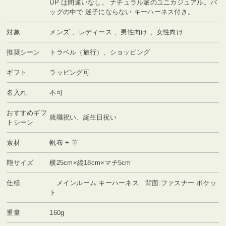
UP は間違いなし。 ナチュラル派のユニカジュアル。バ
ッグの中で 迷子にならない キーハーネス付き。
対象
メンズ 、レディース 、男性向け 、女性向け
推奨シーン
トラベル（旅行）、ショッピング
ギフト
ラッピング可
名入れ
不可
おすすめギフ
就職祝い、誕生日祝い
トシーン
素材
帆布 + 革
鞄サイズ
横25cm×縦18cm×マチ5cm
仕様
メインルーム:キーハーネス 背面:ファスナー ポケッ
ト
重量
160g