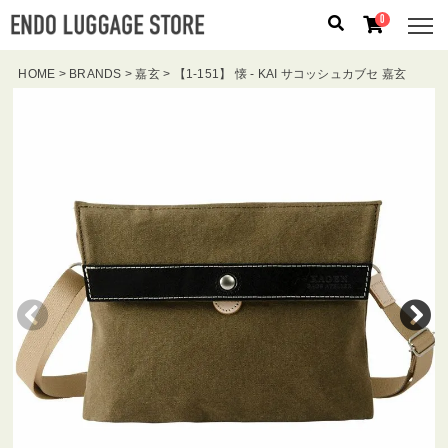
0
HOME
BRANDS
嘉玄
【1-151】 懐 - KAI サコッシュカブセ 嘉玄
人気のキーワード：
誕生日プレゼント
/
フリクエン タ
ー
/
機内持込
カテゴリから探す
ブランドから探す
容量から探す
泊数から探す
価格
円
〜
円
検索する