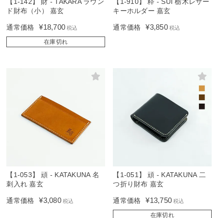
【1-142】 財 - TAKARA ラウン
【1-910】 粋 - SUI 栃木レザー
ド財布（小） 嘉玄
キーホルダー 嘉玄
¥
18,700
¥
3,850
通常価格
通常価格
税込
税込
在庫切れ
【1-053】 頑 - KATAKUNA 名
【1-051】 頑 - KATAKUNA 二
刺入れ 嘉玄
つ折り財布 嘉玄
¥
3,080
¥
13,750
通常価格
通常価格
税込
税込
在庫切れ