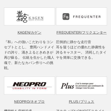
KAGEN
/カゲン
FREQUENTER
/フリクエンター
『和』への強いこだわりをコン
圧倒的に静かな走行音
セプトととし、 豊岡ハンドメイ
耳を疑うほどの優れた静粛性を
ドの誇り、涌き上るときめきが
誇るキャスター。 消耗したタイ
再び蘇る。 伝統を生かした職人
ヤを簡単に交換できる。
魂で、新たなカバン作りへの挑
戦。
NEOPRO
/ネオプロ
PLUS
/プリュス
機能性を究極追求
アクティブなON/OFFスタイル