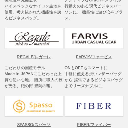
ハイスペックなナイロン生地を
行動力のある現代ビジネスパー
使用。考え抜かれた機能性を誇
ソンに。 機能性に遊び心をプラ
るビジネスバッグ。
ス。
REGALE
/レガーレ
FARVIS
/ファービス
こだわりの国産モデル
ONもOFFもスマートに
Made in JAPANにこだわった上
手軽に使える渋いレザーバッグ
質な使い心地。 随所に職人の技
から 拡張できるビジネスバッグ
が光る、鞄の街 豊岡の鞄。
までリーズナブルに。
SPASSO
/スパッソ
FIBER
/ファイバー