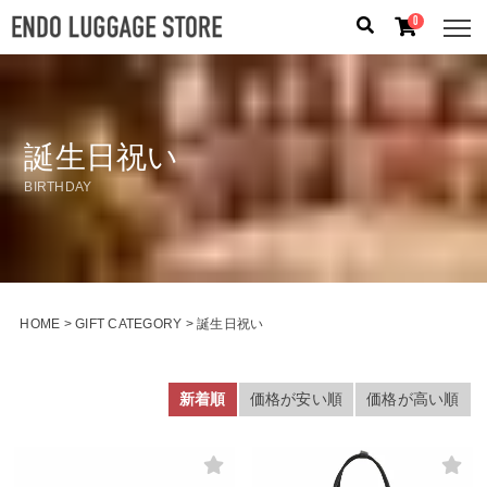
0
人気のキーワード：
誕生日プレゼント
/
フリクエン タ
ー
/
機内持込
誕生日祝い
カテゴリから探す
BIRTHDAY
ブランドから探す
容量から探す
HOME
GIFT CATEGORY
誕生日祝い
泊数から探す
新着順
価格が安い順
価格が高い順
価格
円
〜
円
検索する