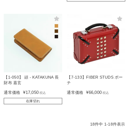
【1-050】 頑 - KATAKUNA 長
【7-133】FIBER STUDS ポー
財布 嘉玄
チ
¥
17,050
¥
66,000
通常価格
通常価格
税込
税込
在庫切れ
18
件中
1
-
18
件表示