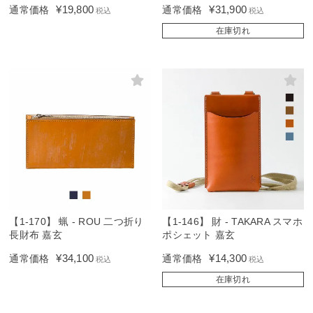
¥
19,800
¥
31,900
通常価格
通常価格
税込
税込
在庫切れ
【1-170】 蝋 - ROU 二つ折り
【1-146】 財 - TAKARA スマホ
長財布 嘉玄
ポシェット 嘉玄
¥
34,100
¥
14,300
通常価格
通常価格
税込
税込
在庫切れ