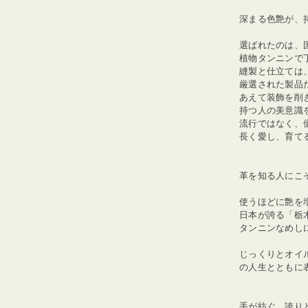
深まる色艶が、
選ばれたのは、
植物タンニンで
縫製と仕立ては
厳選された製品
あえて装飾を削
持つ人の美意識
流行ではなく、
長く愛し、育て
革を知る人にこ
使うほどに艶を
日本が誇る「栃
タンニンなめし
じっくりとオイ
の人生とともに
手が紡ぐ、誇り