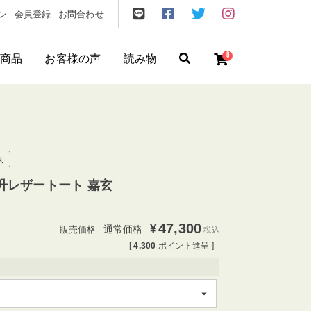
ン
会員登録
お問合わせ
0
商品
お客様の声
読み物
ゼント
/
フリクエン ター
/
機内持込
ス
U 三升レザートート 嘉玄
47,300
¥
通常価格
税込
[
4,300
ポイント進呈 ]
円
〜
円