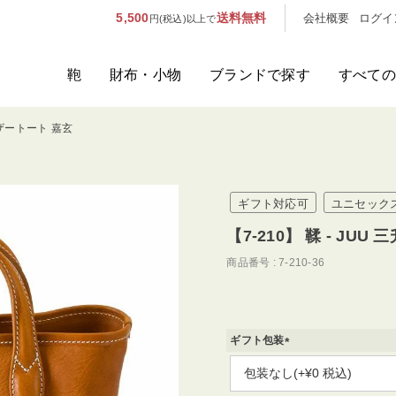
5,500
送料無料
会社概要
ログイ
円(税込)以上で
鞄
財布・小物
ブランドで探す
すべての
升レザートート 嘉玄
人気のキーワード：
誕生日プレ
カテゴリから探す
ギフト対応可
ユニセック
ブランドから探す
【7-210】 鞣 - JU
商品番号
7-210-36
容量から探す
泊数から探す
ギフト包装
価格
(
必
須