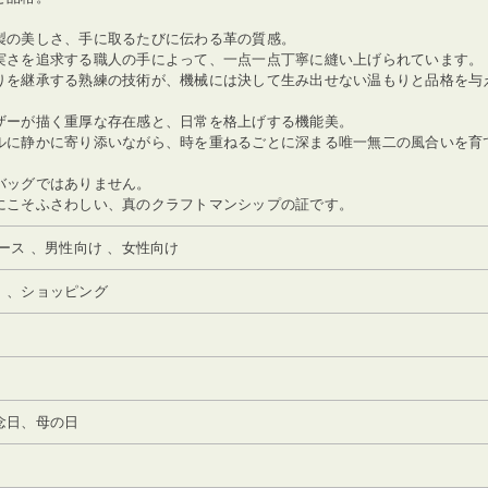
製の美しさ、手に取るたびに伝わる革の質感。
実さを追求する職人の手によって、一点一点丁寧に縫い上げられています。
りを継承する熟練の技術が、機械には決して生み出せない温もりと品格を与
ザーが描く重厚な存在感と、日常を格上げする機能美。
ルに静かに寄り添いながら、時を重ねるごとに深まる唯一無二の風合いを育
バッグではありません。
にこそふさわしい、真のクラフトマンシップの証です。
ース 、男性向け 、女性向け
）、ショッピング
念日、母の日