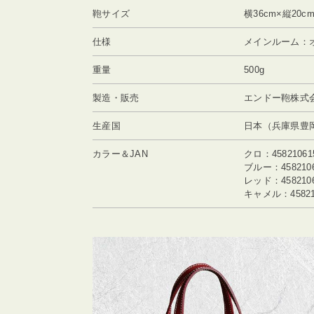
鞄サイズ
横36cm×縦20c
仕様
メインルーム：
重量
500g
製造・販売
エンドー鞄株式会
生産国
日本（兵庫県豊
カラー＆JAN
クロ：45821061
ブルー：4582106
レッド：4582106
キャメル：458210