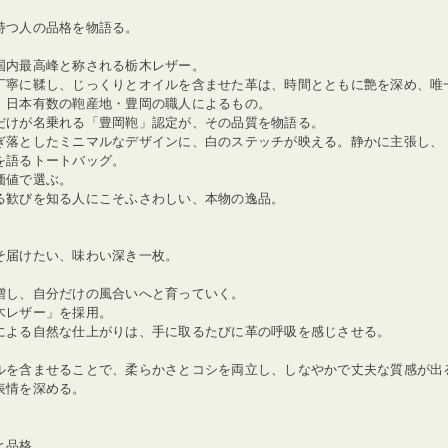
持つ人の品格を物語る。
国内最高峰と称される栃木レザー。
丁寧に鞣し、じっくりとオイルを含ませた革は、時間とともに艶を深め、唯
、日本有数の鞄産地・豊岡の職人によるもの。
だけが名乗れる「豊岡鞄」認定が、その品質を物語る。
ぎ落としたミニマルなデザインに、白のステッチが映える。静かに主張し、
を語るトートバッグ。
価値で選ぶ。
る歓びを知る人にこそふさわしい、本物の逸品。
そ届けたい、味わい深き一枚。
増し、自分だけの風合いへと育っていく。
木レザー」を採用。
による自然な仕上がりは、手に取るたびに革の呼吸を感じさせる。
ルを含ませることで、柔らかさとコシを両立し、しなやかで丈夫な質感が出
表情を深める。
と品格。