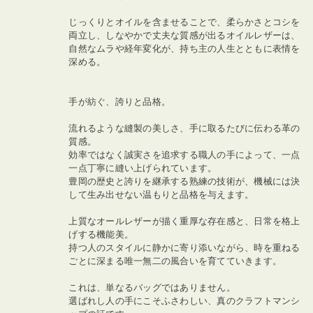
じっくりとオイルを含ませることで、柔らかさとコシを
両立し、しなやかで丈夫な質感が出るオイルレザーは、
自然なムラや経年変化が、持ち主の人生とともに表情を
深める。
手が紡ぐ、誇りと品格。
流れるような縫製の美しさ、手に取るたびに伝わる革の
質感。
効率ではなく誠実さを追求する職人の手によって、一点
一点丁寧に縫い上げられています。
豊岡の歴史と誇りを継承する熟練の技術が、機械には決
して生み出せない温もりと品格を与えます。
上質なオールレザーが描く重厚な存在感と、日常を格上
げする機能美。
持つ人のスタイルに静かに寄り添いながら、時を重ねる
ごとに深まる唯一無二の風合いを育てていきます。
これは、単なるバッグではありません。
選ばれし人の手にこそふさわしい、真のクラフトマンシ