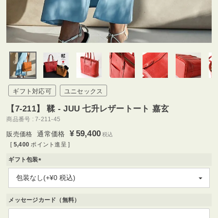
ギフト対応可
ユニセックス
【7-211】 鞣 - JUU 七升レザートート 嘉玄
商品番号
7-211-45
¥
59,400
通常価格
税込
[
5,400
ポイント進呈 ]
ギフト包装
(
必
須
)
メッセージカード（無料）