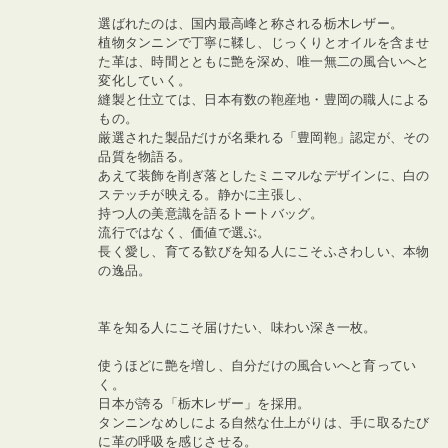
選ばれたのは、国内最高峰と称される栃木レザー。
植物タンニンで丁寧に鞣し、じっくりとオイルを含ませ
た革は、時間とともに艶を深め、唯一無二の風合いへと
変化していく。
縫製と仕立ては、日本有数の鞄産地・豊岡の職人による
もの。
厳選された製品だけが名乗れる「豊岡鞄」認定が、その
品質を物語る。
あえて装飾を削ぎ落としたミニマルなデザインに、白の
ステッチが映える。静かに主張し、
持つ人の美意識を語るトートバッグ。
流行ではなく、価値で選ぶ。
長く愛し、育てる歓びを知る人にこそふさわしい、本物
の逸品。
革を知る人にこそ届けたい、味わい深き一枚。
使うほどに艶を増し、自分だけの風合いへと育ってい
く。
日本が誇る「栃木レザー」を採用。
タンニンなめしによる自然な仕上がりは、手に取るたび
に革の呼吸を感じさせる。