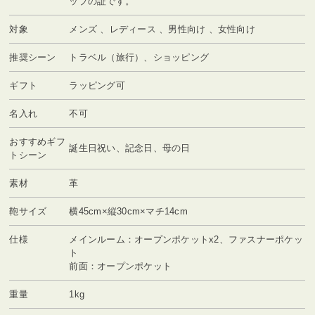
ップの証です。
対象
メンズ 、レディース 、男性向け 、女性向け
推奨シーン
トラベル（旅行）、ショッピング
ギフト
ラッピング可
名入れ
不可
おすすめギフ
誕生日祝い、記念日、母の日
トシーン
素材
革
鞄サイズ
横45cm×縦30cm×マチ14cm
仕様
メインルーム：オープンポケットx2、ファスナーポケッ
ト
前面：オープンポケット
重量
1kg