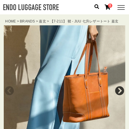
0
HOME
BRANDS
嘉玄
【7-211】 鞣 - JUU 七升レザートート 嘉玄
人気のキーワード：
誕生日プレゼント
/
フリクエン タ
ー
/
機内持込
カテゴリから探す
ブランドから探す
容量から探す
泊数から探す
価格
円
〜
円
検索する