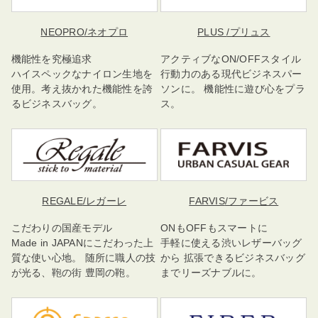
NEOPRO
/ネオプロ
PLUS
/プリュス
機能性を究極追求
アクティブなON/OFFスタイル
ハイスペックなナイロン生地を
行動力のある現代ビジネスパー
使用。考え抜かれた機能性を誇
ソンに。 機能性に遊び心をプラ
るビジネスバッグ。
ス。
REGALE
/レガーレ
FARVIS
/ファービス
こだわりの国産モデル
ONもOFFもスマートに
Made in JAPANにこだわった上
手軽に使える渋いレザーバッグ
質な使い心地。 随所に職人の技
から 拡張できるビジネスバッグ
が光る、鞄の街 豊岡の鞄。
までリーズナブルに。