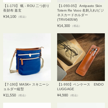
【1-170】 蝋 - ROU 二つ折り
【1-093-05】 Antipasto Skin
長財布 嘉玄
Totem Re Vooo 名刺入れ/ビジ
ネスカードホルダー
¥34,100
（税込）
(TRV0405W)
¥14,300
（税込）
【7-190】MASK+ スキニーシ
【1-993】ペンケース ENDO
ョルダー縦型
LUGGAGE
¥11,550
¥4,980
（税込）
（税込）