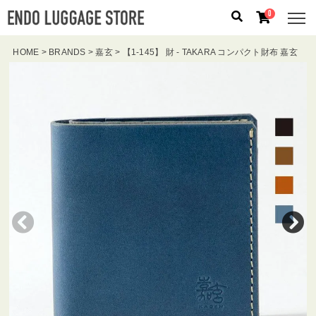
0
HOME
BRANDS
嘉玄
【1-145】 財 - TAKARA コンパクト財布 嘉玄
人気のキーワード：
誕生日プレゼント
/
フリクエン タ
ー
/
機内持込
カテゴリから探す
ブランドから探す
容量から探す
泊数から探す
価格
円
〜
円
検索する