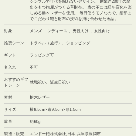
シンプルで年代を問わないデザイン。 創業約200年の歴
史をもつ鞄屋がつくる革財布。 表の革には経年変化を楽
しめる栃木レザーを使用。 毎日使うモノなので、細部ま
でこだわり鞄と財布の技術を掛け合わせた逸品。
対象
メンズ 、レディース 、男性向け 、女性向け
推奨シーン
トラベル（旅行）、ショッピング
ギフト
ラッピング可
名入れ
不可
おすすめギフ
就職祝い、誕生日祝い
トシーン
素材
栃木レザー
サイズ
横9.5cm×縦9.5cm×厚1.5cm
重量
約60g
製造・販売
エンドー鞄株式会社,日本.兵庫県豊岡市