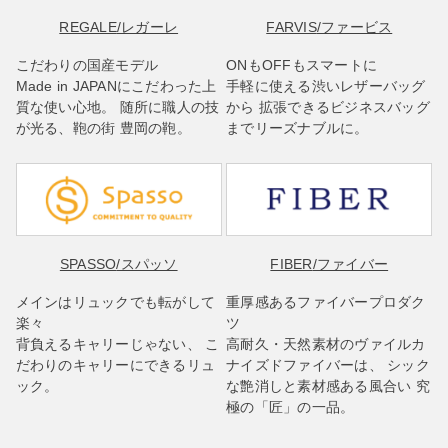
REGALE
/レガーレ
FARVIS
/ファービス
こだわりの国産モデル
ONもOFFもスマートに
Made in JAPANにこだわった上
手軽に使える渋いレザーバッグ
質な使い心地。 随所に職人の技
から 拡張できるビジネスバッグ
が光る、鞄の街 豊岡の鞄。
までリーズナブルに。
SPASSO
/スパッソ
FIBER
/ファイバー
メインはリュックでも転がして
重厚感あるファイバープロダク
楽々
ツ
背負えるキャリーじゃない、 こ
高耐久・天然素材のヴァイルカ
だわりのキャリーにできるリュ
ナイズドファイバーは、 シック
ック。
な艶消しと素材感ある風合い 究
極の「匠」の一品。