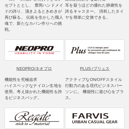
セプトととし、 豊岡ハンドメイ
耳を疑うほどの優れた静粛性を
ドの誇り、涌き上るときめきが
誇るキャスター。 消耗したタイ
再び蘇る。 伝統を生かした職人
ヤを簡単に交換できる。
魂で、新たなカバン作りへの挑
戦。
NEOPRO
/ネオプロ
PLUS
/プリュス
機能性を究極追求
アクティブなON/OFFスタイル
ハイスペックなナイロン生地を
行動力のある現代ビジネスパー
使用。考え抜かれた機能性を誇
ソンに。 機能性に遊び心をプラ
るビジネスバッグ。
ス。