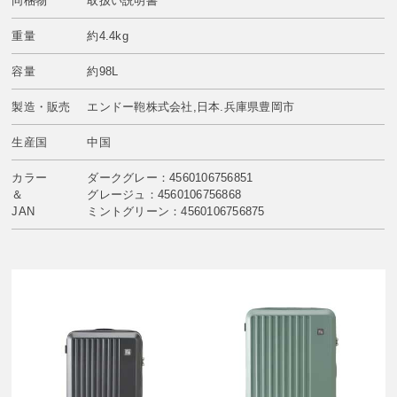
同梱物
取扱い説明書
重量
約4.4kg
容量
約98L
製造・販売
エンドー鞄株式会社,日本.兵庫県豊岡市
生産国
中国
カラー
ダークグレー：4560106756851
＆
グレージュ：4560106756868
JAN
ミントグリーン：4560106756875