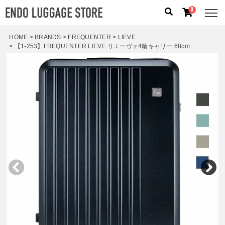
0
HOME
BRANDS
FREQUENTER
LIEVE
【1-253】FREQUENTER LIEVE リエーヴェ4輪キャリー 68cm
人気のキーワード：
誕生日プレゼント
/
フリクエン タ
ー
/
機内持込
カテゴリから探す
ブランドから探す
容量から探す
泊数から探す
価格
円
〜
円
検索する