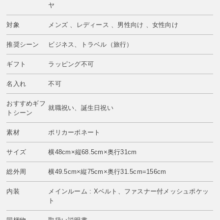
ヤ
対象
メンズ 、レディース 、男性向け 、女性向け
推奨シーン
ビジネス、トラベル（旅行）
ギフト
ラッピング不可
名入れ
不可
おすすめギフ
就職祝い、誕生日祝い
トシーン
素材
ポリカーボネート
サイズ
横48cm×縦68.5cm×奥行31cm
総外周
横49.5cm×縦75cm×奥行31.5cm=156cm
内装
メインルーム : Xベルト、ファスナー付メッシュポケッ
ト