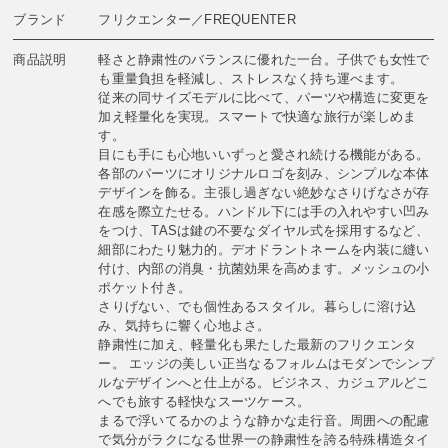
ブランド
フリクエンター／FREQUENTER
商品説明
軽さと静粛性のバランスに優れた一台。子供でも女性で
も重量負担を軽減し、ストレスなく持ち運べます。
従来の同サイズモデルに比べて、パーツや構造に変更を
加え軽量化を実現。スマートで快適な旅行が楽しめま
す。
目にも手にも心地いいずっと愛され続ける機能がある。
各部のパーツにオリジナルロゴを刻み、シンプルな本体
デザインを飾る。主張し過ぎない絶妙なさりげなさが存
在感を際立たせる。ハンドル下には手の入れやすい凹み
をつけ、TASは鍵の不要なダイヤル式を採用するなど、
細部にわたり魅力的。デオドラントネームを内装に縫い
付け、内部の消臭・抗菌効果を高めます。メッシュの小
ポケット付き。
さりげない、でも個性あるスタイル。暮らしに溶け込
み、気持ちに響く心地よさ。
静粛性に加え、軽量化も果たした最新のフリクエンタ
ー。 エッジの美しい正当なるフォルムはモダンでシンプ
ルなデザインへと仕上がる。ビジネス、カジュアルどこ
へでも旅する軽快なスーツケース。
まるで浮いてるかのような静かな走行音。周囲への配慮
で気分がラクになる世界一の静粛性を誇る特殊構造タイ