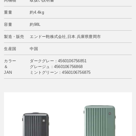
同梱物
取扱い説明書
重量
約4.4kg
容量
約98L
製造・販売
エンドー鞄株式会社,日本.兵庫県豊岡市
生産国
中国
カラー
ダークグレー：4560106756851
＆
グレージュ：4560106756868
JAN
ミントグリーン：4560106756875