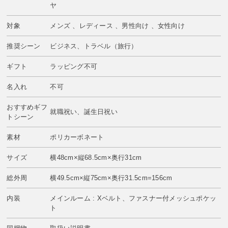
ヤ
対象
メンズ 、レディース 、男性向け 、女性向け
推奨シーン
ビジネス、トラベル（旅行）
ギフト
ラッピング不可
名入れ
不可
おすすめギフ
就職祝い、誕生日祝い
トシーン
素材
ポリカーボネート
サイズ
横48cm×縦68.5cm×奥行31cm
総外周
横49.5cm×縦75cm×奥行31.5cm=156cm
内装
メインルーム : Xベルト、ファスナー付メッシュポケッ
ト