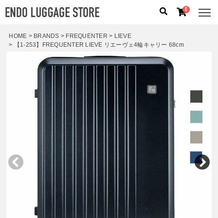
0
HOME
BRANDS
FREQUENTER
LIEVE
【1-253】FREQUENTER LIEVE リエーヴェ4輪キャリー 68cm
人気のキーワード：
誕生日プレゼント
/
フリクエン タ
ー
/
機内持込
カテゴリから探す
ブランドから探す
容量から探す
泊数から探す
価格
円
〜
円
検索する