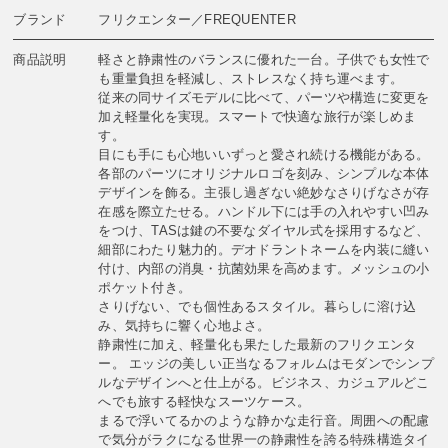
ブランド
フリクエンター／FREQUENTER
商品説明
軽さと静粛性のバランスに優れた一台。子供でも女性で
も重量負担を軽減し、ストレスなく持ち運べます。
従来の同サイズモデルに比べて、パーツや構造に変更を
加え軽量化を実現。スマートで快適な旅行が楽しめま
す。
目にも手にも心地いいずっと愛され続ける機能がある。
各部のパーツにオリジナルロゴを刻み、シンプルな本体
デザインを飾る。主張し過ぎない絶妙なさりげなさが存
在感を際立たせる。ハンドル下には手の入れやすい凹み
をつけ、TASは鍵の不要なダイヤル式を採用するなど、
細部にわたり魅力的。デオドラントネームを内装に縫い
付け、内部の消臭・抗菌効果を高めます。メッシュの小
ポケット付き。
さりげない、でも個性あるスタイル。暮らしに溶け込
み、気持ちに響く心地よさ。
静粛性に加え、軽量化も果たした最新のフリクエンタ
ー。 エッジの美しい正当なるフォルムはモダンでシンプ
ルなデザインへと仕上がる。ビジネス、カジュアルどこ
へでも旅する軽快なスーツケース。
まるで浮いてるかのような静かな走行音。周囲への配慮
で気分がラクになる世界一の静粛性を誇る特殊構造タイ