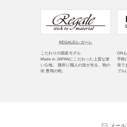
REGALE
/レガーレ
こだわりの国産モデル
ON
Made in JAPANにこだわった上質な使
手軽
い心地。 随所に職人の技が光る、鞄の
張で
街 豊岡の鞄。
ブル
メール