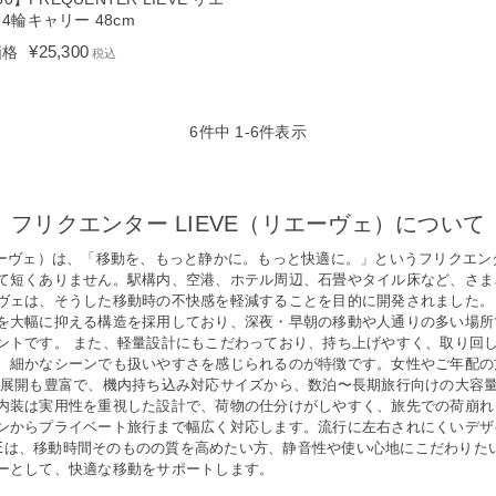
4輪キャリー 48cm
¥
25,300
価格
税込
6
件中
1
-
6
件表示
フリクエンター LIEVE（リエーヴェ）について
E（リエーヴェ）は、「移動を、もっと静かに。もっと快適に。」というフリク
て短くありません。駅構内、空港、ホテル周辺、石畳やタイル床など、さま
ヴェは、そうした移動時の不快感を軽減することを目的に開発されました。
を大幅に抑える構造を採用しており、深夜・早朝の移動や人通りの多い場所
ントです。 また、軽量設計にもこだわっており、持ち上げやすく、取り回
、細かなシーンでも扱いやすさを感じられるのが特徴です。女性やご年配の
ズ展開も豊富で、機内持ち込み対応サイズから、数泊〜長期旅行向けの大容
内装は実用性を重視した設計で、荷物の仕分けがしやすく、旅先での荷崩れ
ンからプライベート旅行まで幅広く対応します。流行に左右されにくいデザ
EVEは、移動時間そのものの質を高めたい方、静音性や使い心地にこだわり
ーとして、快適な移動をサポートします。