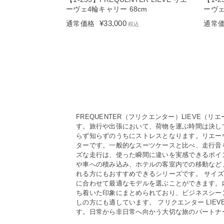
ーヴェ4輪キャリー 68cm
ーヴェ
¥
33,000
通常価格
通常
税込
FREQUENTER（フリクエンター）LIEV
す。旅行や出張において、荷物を運ぶ時間は決し
らず知らずのうちにストレスとなります。リエー
ターです。一般的なスーツケースと比べ、走行音
ズな走行は、使った瞬間に違いを実感できるポイ
や車への積み込み、ホテルの客室内での移動など
れる方にもおすすめできるシリーズです。 サイ
に合わせて最適なモデルを選ぶことができます。
ち着いた印象にまとめられており、ビジネスシー
しの方にも適しています。 フリクエンター LI
す。日常から非日常へ向かう大切な旅のパートナ