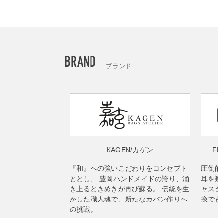
BRAND
ブランド
KAGEN
/カゲン
F
『和』への強いこだわりをコンセプト
圧倒
ととし、 豊岡ハンドメイドの誇り、涌
耳を
き上るときめきが再び蘇る。 伝統を生
ャス
かした職人魂で、新たなカバン作りへ
換で
の挑戦。