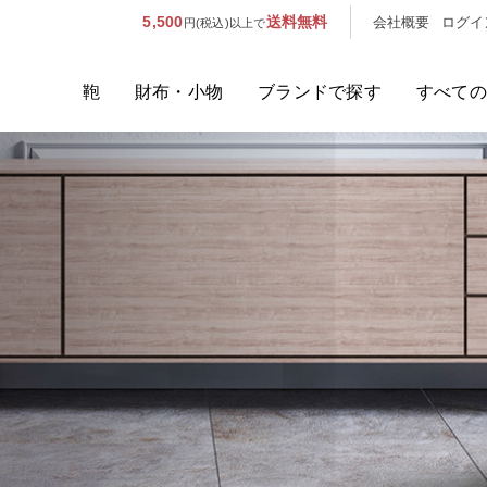
5,500
送料無料
会社概要
ログイ
円(税込)以上で
鞄
財布・小物
ブランドで探す
すべての
人気のキーワード：
誕生日プレ
カテゴリから探す
ブランドから探す
容量から探す
泊数から探す
価格