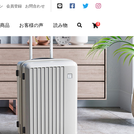
ン
会員登録
お問合わせ
0
商品
お客様の声
読み物
ゼント
/
フリクエン ター
/
機内持込
円
〜
円