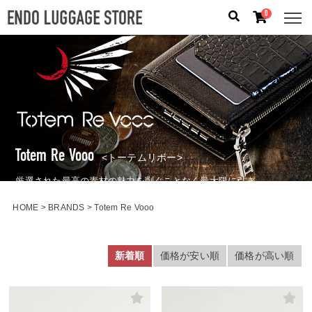
0
人気のキーワード：
誕生日プレゼント
/
フリクエン タ
ー
/
機内持込
カテゴリから探す
Totem Re Vooo
ブランドから探す
<トーテムリボー>
厳選された最高の素材の魅力を削ぐことなく最大限に引き
容量から探す
出す。職人の高い技術と情熱を具現化する。
HOME
BRANDS
Totem Re Vooo
泊数から探す
新着順
価格が安い順
価格が高い順
価格
円
〜
円
検索する