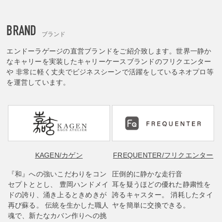
BRAND
ブランド
エンドーラゲージの直営ブランドをご紹介致します。世界一静か
なキャリーを実装したキャリーケースブランドのフリクエンター
や 非常に軽く丈夫でビジネスシーンで活躍をしているネオプロ等
を運営しています。
KAGEN
/カゲン
FREQUENTER
/フリクエンター
『和』への強いこだわりをコン
圧倒的に静かな走行音
セプトととし、 豊岡ハンドメイ
耳を疑うほどの優れた静粛性を
ドの誇り、涌き上るときめきが
誇るキャスター。 消耗したタイ
再び蘇る。 伝統を生かした職人
ヤを簡単に交換できる。
魂で、新たなカバン作りへの挑