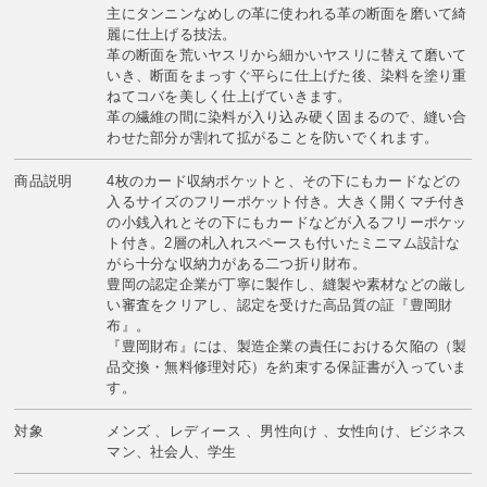
主にタンニンなめしの革に使われる革の断面を磨いて綺
麗に仕上げる技法。
革の断面を荒いヤスリから細かいヤスリに替えて磨いて
いき、断面をまっすぐ平らに仕上げた後、染料を塗り重
ねてコバを美しく仕上げていきます。
革の繊維の間に染料が入り込み硬く固まるので、縫い合
わせた部分が割れて拡がることを防いでくれます。
商品説明
4枚のカード収納ポケットと、その下にもカードなどの
入るサイズのフリーポケット付き。大きく開くマチ付き
の小銭入れとその下にもカードなどが入るフリーポケッ
ト付き。2層の札入れスペースも付いたミニマム設計な
がら十分な収納力がある二つ折り財布。
豊岡の認定企業が丁寧に製作し、縫製や素材などの厳し
い審査をクリアし、認定を受けた高品質の証『豊岡財
布』。
『豊岡財布』には、製造企業の責任における欠陥の（製
品交換・無料修理対応）を約束する保証書が入っていま
す。
対象
メンズ 、レディース 、男性向け 、女性向け、ビジネス
マン、社会人、学生