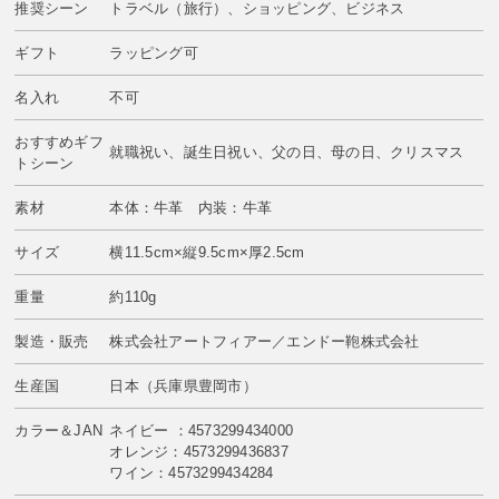
推奨シーン
トラベル（旅行）、ショッピング、ビジネス
ギフト
ラッピング可
名入れ
不可
おすすめギフ
就職祝い、誕生日祝い、父の日、母の日、クリスマス
トシーン
素材
本体：牛革 内装：牛革
サイズ
横11.5cm×縦9.5cm×厚2.5cm
重量
約110g
製造・販売
株式会社アートフィアー／エンドー鞄株式会社
生産国
日本（兵庫県豊岡市）
カラー＆JAN
ネイビー ：4573299434000
オレンジ：4573299436837
ワイン：4573299434284