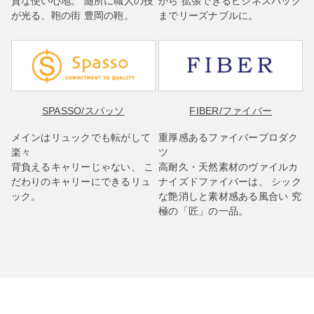
質な使い心地。 随所に職人の技
から 拡張できるビジネスバッグ
が光る、鞄の街 豊岡の鞄。
までリーズナブルに。
SPASSO
/スパッソ
FIBER
/ファイバー
メインはリュックでも転がして
重厚感あるファイバープロダク
楽々
ツ
背負えるキャリーじゃない、 こ
高耐久・天然素材のヴァイルカ
だわりのキャリーにできるリュ
ナイズドファイバーは、 シック
ック。
な艶消しと素材感ある風合い 究
極の「匠」の一品。