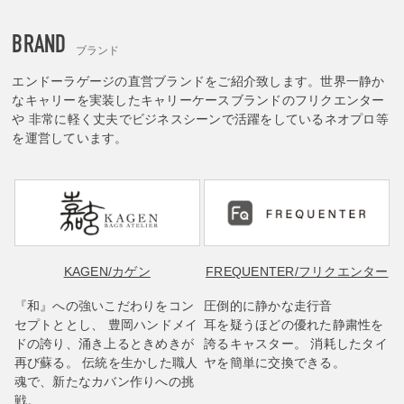
BRAND
ブランド
エンドーラゲージの直営ブランドをご紹介致します。世界一静か
なキャリーを実装したキャリーケースブランドのフリクエンター
や 非常に軽く丈夫でビジネスシーンで活躍をしているネオプロ等
を運営しています。
KAGEN
/カゲン
FREQUENTER
/フリクエンター
『和』への強いこだわりをコン
圧倒的に静かな走行音
セプトととし、 豊岡ハンドメイ
耳を疑うほどの優れた静粛性を
ドの誇り、涌き上るときめきが
誇るキャスター。 消耗したタイ
再び蘇る。 伝統を生かした職人
ヤを簡単に交換できる。
魂で、新たなカバン作りへの挑
戦。