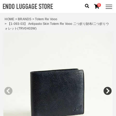
0
HOME
BRANDS
Totem Re Vooo
【1-093-03】 Antipasto Skin Totem Re Vooo 二つ折り財布/二つ折りウ
人気のキーワード：
誕生日プレゼント
/
フリクエン タ
ォレット(TRV0403W)
ー
/
機内持込
カテゴリから探す
ブランドから探す
容量から探す
泊数から探す
価格
円
〜
円
検索する