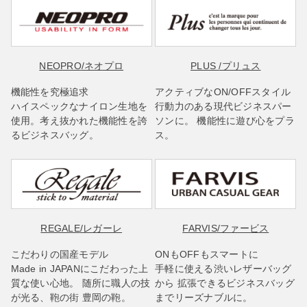
NEOPRO
/ネオプロ
PLUS
/プリュス
機能性を究極追求
アクティブなON/OFFスタイル
ハイスペックなナイロン生地を
行動力のある現代ビジネスパー
使用。考え抜かれた機能性を誇
ソンに。 機能性に遊び心をプラ
るビジネスバッグ。
ス。
REGALE
/レガーレ
FARVIS
/ファービス
こだわりの国産モデル
ONもOFFもスマートに
Made in JAPANにこだわった上
手軽に使える渋いレザーバッグ
質な使い心地。 随所に職人の技
から 拡張できるビジネスバッグ
が光る、鞄の街 豊岡の鞄。
までリーズナブルに。