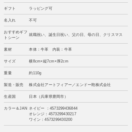
ギフト
ラッピング可
名入れ
不可
おすすめギフ
就職祝い、誕生日祝い、父の日、母の日、クリスマス
トシーン
素材
本体：牛革 内装：牛革
サイズ
横8cm×縦7cm×厚2cm
重量
約110g
製造・販売
株式会社アートフィアー／エンドー鞄株式会社
生産国
日本（兵庫県豊岡市）
カラー＆JAN
ネイビー ：4573299436844
オレンジ：4573299430217
ワイン：4573299430200