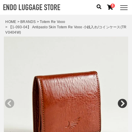
0
HOME
BRANDS
Totem Re Vooo
【1-093-04】 Antipasto Skin Totem Re Vooo 小銭入れ/コインケース(TR
人気のキーワード：
誕生日プレゼント
/
フリクエン タ
V0404W)
ー
/
機内持込
カテゴリから探す
ブランドから探す
容量から探す
泊数から探す
価格
円
〜
円
検索する