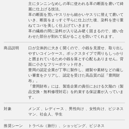
主にタンニンなめしの革に使われる革の断面を磨いて綺
麗に仕上げる技法。
革の断面を荒いヤスリから細かいヤスリに替えて磨いて
いき、断面をまっすぐ平らに仕上げた後、染料を塗り重
ねてコバを美しく仕上げていきます。
革の繊維の間に染料が入り込み硬く固まるので、縫い合
わせた部分が割れて拡がることを防いでくれます。
商品説明
口が立体的に大きく開くので、小銭を見渡せ、取り出し
やすいコインケース。ボックスタイプで周りもしっかり
と囲まれているため小銭を落とす心配もありません。背
面に小さなフリーポケット付き。
豊岡の認定企業が丁寧に製作し、縫製や素材などの厳し
い審査をクリアし、認定を受けた高品質の証『豊岡財
布』。
『豊岡財布』には、製造企業の責任における欠陥の（製
品交換・無料修理対応）を約束する保証書が入っていま
す。
対象
メンズ 、レディース 、男性向け 、女性向け、ビジネス
マン、社会人、学生
推奨シーン
トラベル（旅行）、ショッピング、ビジネス