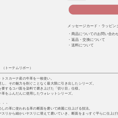
メッセージカード・ラッピン
商品についてのお問い合わ
返品・交換について
送料について
ooo （トーテムリボー）
・トスカーナ産の牛革を一枚使い。
意し、その魅力を削ぐことなく最大限に引き出したシリーズ。
を要するコバ面を染料で磨き上げた「切り目」仕様。
牛革をふんだんに使用したウォレットシリーズ。
・・・
めしの革に使われる革の断面を磨いて綺麗に仕上げる技法。
ヤスリから細かいヤスリに替えて磨いていき、断面をまっすぐ平らに仕上げ