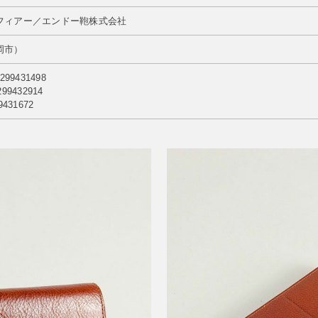
フィアー／エンドー鞄株式会社
岡市）
99431498
9432914
431672