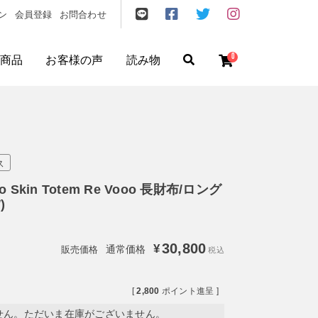
ン
会員登録
お問合わせ
0
商品
お客様の声
読み物
ゼント
/
フリクエン ター
/
機内持込
ス
sto Skin Totem Re Vooo 長財布/ロング
)
30,800
¥
通常価格
税込
円
〜
円
[
2,800
ポイント進呈 ]
せん。ただいま在庫がございません。