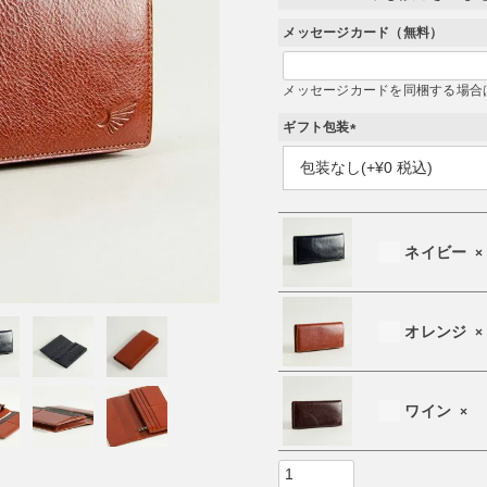
メッセージカード（無料）
メッセージカードを同梱する場合
ギフト包装
(
必
須
)
ネイビー
×
オレンジ
×
ワイン
×