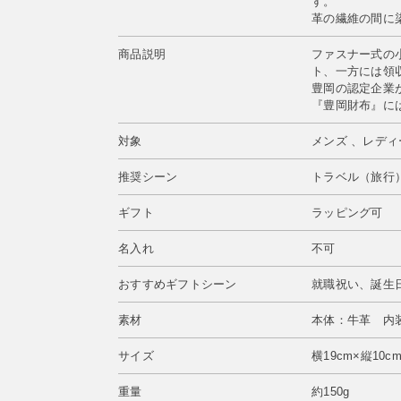
す。
革の繊維の間に
商品説明
ファスナー式の
ト、一方には領
豊岡の認定企業
『豊岡財布』に
対象
メンズ 、レディ
推奨シーン
トラベル（旅行
ギフト
ラッピング可
名入れ
不可
おすすめギフトシーン
就職祝い、誕生
素材
本体：牛革 内
サイズ
横19cm×縦10cm
重量
約150g