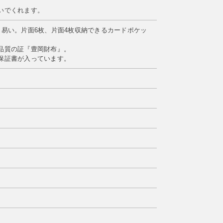
いでくれます。
易い。片面6枚、片面4枚収納できるカードポケッ
品質の証『豊岡財布』。
保証書が入っています。