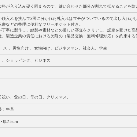
染料が入り込み硬く固まるので、縫い合わせた部分が割れて拡がることを防
小銭入れを挟んで2層に分かれた札入れはマチがついているので出し入れがし
収書などの整理に便利なフリーポケット付き。
が丁寧に製作し、縫製や素材などの厳しい審査をクリアし、認定を受けた高
は、製造企業の責任における欠陥の（製品交換・無料修理対応）を約束する
ース 、男性向け 、女性向け、ビジネスマン、社会人、学生
）、ショッピング、ビジネス
日祝い、父の日、母の日、クリスマス、
装：牛革
×厚2.5cm