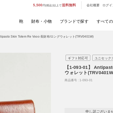
5,500
送料無料
会社概要
ログイ
円(税込)以上で
鞄
財布・小物
ブランドで探す
すべての
ntipasto Skin Totem Re Vooo 長財布/ロングウォレット(TRV0401W)
人気のキーワード：
誕生日プレ
カテゴリから探す
ギフト対応可
ユニセック
ブランドから探す
【1-093-01】 Antipa
ウォレット(TRV0401W
容量から探す
商品番号
1-093-01
泊数から探す
価格
申し訳ございま